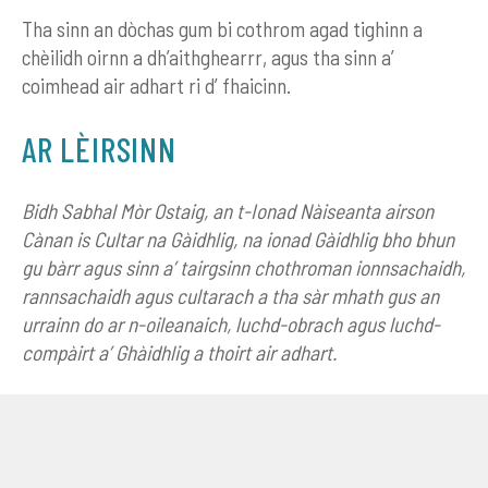
Tha sinn an dòchas gum bi cothrom agad tighinn a
chèilidh oirnn a dh’aithghearrr, agus tha sinn a’
coimhead air adhart ri d’ fhaicinn.
AR LÈIRSINN
Bidh Sabhal Mòr Ostaig, an t-Ionad Nàiseanta airson
Cànan is Cultar na Gàidhlig, na ionad Gàidhlig bho bhun
gu bàrr agus sinn a’ tairgsinn chothroman ionnsachaidh,
rannsachaidh agus cultarach a tha sàr mhath gus an
urrainn do ar n-oileanaich, luchd-obrach agus luchd-
compàirt a’ Ghàidhlig a thoirt air adhart.