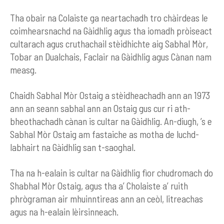
Tha obair na Colaiste ga neartachadh tro chàirdeas le
coimhearsnachd na Gàidhlig agus tha iomadh pròiseact
cultarach agus cruthachail stèidhichte aig Sabhal Mòr,
Tobar an Dualchais, Faclair na Gàidhlig agus Cànan nam
measg.
Chaidh Sabhal Mòr Ostaig a stèidheachadh ann an 1973
ann an seann sabhal ann an Ostaig gus cur ri ath-
bheothachadh cànan is cultar na Gàidhlig. An-diugh, ’s e
Sabhal Mòr Ostaig am fastaiche as motha de luchd-
labhairt na Gàidhlig san t-saoghal.
Tha na h-ealain is cultar na Gàidhlig fìor chudromach do
Shabhal Mòr Ostaig, agus tha a’ Cholaiste a’ ruith
phrògraman air mhuinntireas ann an ceòl, litreachas
agus na h-ealain lèirsinneach.