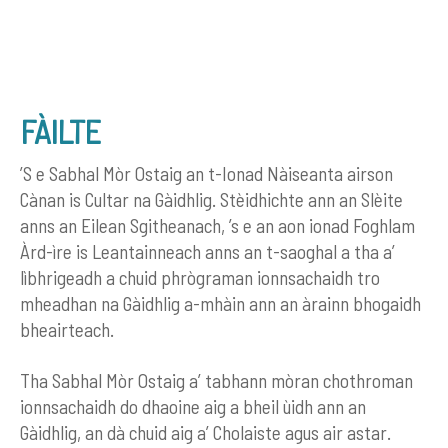
FÀILTE
’S e Sabhal Mòr Ostaig an t-Ionad Nàiseanta airson
Cànan is Cultar na Gàidhlig. Stèidhichte ann an Slèite
anns an Eilean Sgitheanach, ’s e an aon ionad Foghlam
Àrd-ìre is Leantainneach anns an t-saoghal a tha a’
lìbhrigeadh a chuid phrògraman ionnsachaidh tro
mheadhan na Gàidhlig a-mhàin ann an àrainn bhogaidh
bheairteach.
Tha Sabhal Mòr Ostaig a’ tabhann mòran chothroman
ionnsachaidh do dhaoine aig a bheil ùidh ann an
Gàidhlig, an dà chuid aig a’ Cholaiste agus air astar.