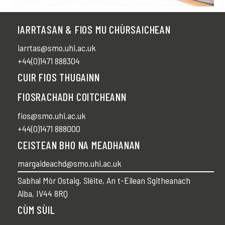
IARRTASAN & FIOS MU CHÙRSAICHEAN
iarrtas@smo.uhi.ac.uk
+44(0)1471 888304
CUIR FIOS THUGAINN
FIOSRACHADH COITCHEANN
fios@smo.uhi.ac.uk
+44(0)1471 888000
CEISTEAN BHO NA MEADHANAN
margaideachd@smo.uhi.ac.uk
Sabhal Mòr Ostaig, Slèite, An t-Eilean Sgitheanach
Alba, IV44 8RQ
CÙM SÙIL