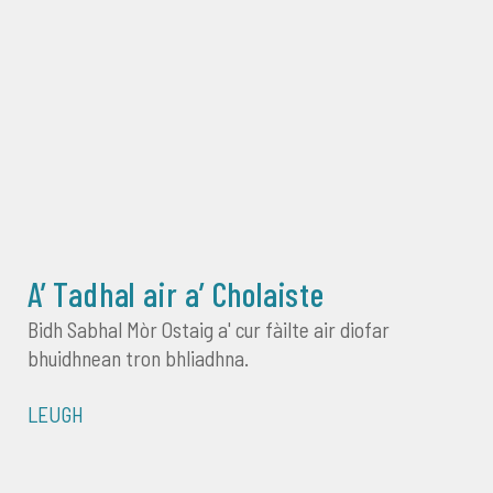
A’ Tadhal air a’ Cholaiste
Bidh Sabhal Mòr Ostaig a' cur fàilte air diofar
bhuidhnean tron bhliadhna.
LEUGH