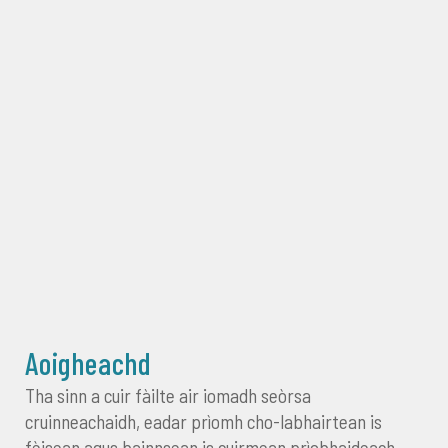
Aoigheachd
Tha sinn a cuir fàilte air iomadh seòrsa
cruinneachaidh, eadar prìomh cho-labhairtean is
fèisean agus bainnsean is cuirmean prìobhaideach.