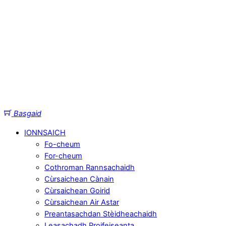
Basgaid
IONNSAICH
Fo-cheum
For-cheum
Cothroman Rannsachaidh
Cùrsaichean Cànain
Cùrsaichean Goirid
Cùrsaichean Air Astar
Preantasachdan Stèidheachaidh
Leasachadh Proifeiseanta