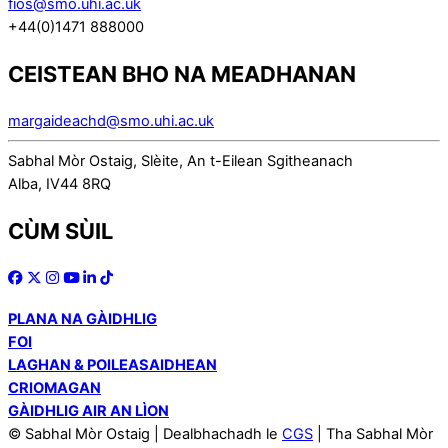
fios@smo.uhi.ac.uk
+44(0)1471 888000
CEISTEAN BHO NA MEADHANAN
margaideachd@smo.uhi.ac.uk
Sabhal Mòr Ostaig, Slèite, An t-Eilean Sgitheanach
Alba, IV44 8RQ
CÙM SÙIL
PLANA NA GÀIDHLIG
FOI
LAGHAN & POILEASAIDHEAN
CRIOMAGAN
GÀIDHLIG AIR AN LÌON
© Sabhal Mòr Ostaig | Dealbhachadh le
CGS
| Tha Sabhal Mòr