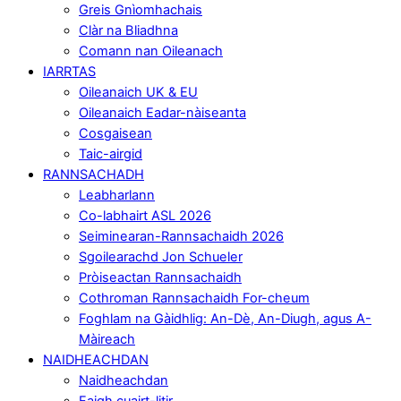
Greis Gnìomhachais
Clàr na Bliadhna
Comann nan Oileanach
IARRTAS
Oileanaich UK & EU
Oileanaich Eadar-nàiseanta
Cosgaisean
Taic-airgid
RANNSACHADH
Leabharlann
Co-labhairt ASL 2026
Seiminearan-Rannsachaidh 2026
Sgoilearachd Jon Schueler
Pròiseactan Rannsachaidh
Cothroman Rannsachaidh For-cheum
Foghlam na Gàidhlig: An-Dè, An-Diugh, agus A-
Màireach
NAIDHEACHDAN
Naidheachdan
Faigh cuairt-litir