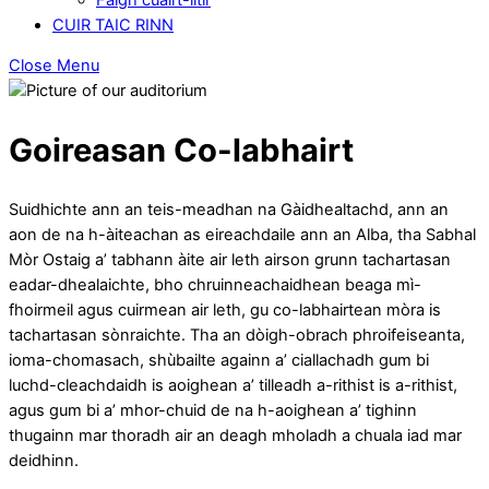
CUIR TAIC RINN
Close Menu
Goireasan Co-labhairt
Suidhichte ann an teis-meadhan na Gàidhealtachd, ann an
aon de na h-àiteachan as eireachdaile ann an Alba, tha Sabhal
Mòr Ostaig a’ tabhann àite air leth airson grunn tachartasan
eadar-dhealaichte, bho chruinneachaidhean beaga mì-
fhoirmeil agus cuirmean air leth, gu co-labhairtean mòra is
tachartasan sònraichte. Tha an dòigh-obrach phroifeiseanta,
ioma-chomasach, shùbailte againn a’ ciallachadh gum bi
luchd-cleachdaidh is aoighean a’ tilleadh a-rithist is a-rithist,
agus gum bi a’ mhor-chuid de na h-aoighean a’ tighinn
thugainn mar thoradh air an deagh mholadh a chuala iad mar
deidhinn.