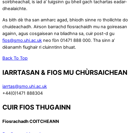
soirbheachail, is iad a’ tuigsinn gu bheil gach tachartas eadar-
dhealaichte.
As bith dè tha san amharc agad, bhiodh sinne ro thoilichte do
chuideachadh. Airson barrachd fiosrachaidh mu na goireasan
againn, agus cosgaisean na bliadhna sa, cuir post-d gu
fios@smo.uhi.ac.uk
neo fòn 01471 888 000. Tha sinn a’
dèanamh fiughair ri cluinntinn bhuat.
Back To Top
IARRTASAN & FIOS MU CHÙRSAICHEAN
iarrtas@smo.uhi.ac.uk
+44(0)1471 888304
CUIR FIOS THUGAINN
Fiosrachadh COITCHEANN