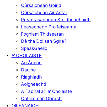
Cùrsaichean Goirid
Cùrsaichean Air Astar
Preantasachdan Stèidheachaidh
Leasachadh Proifeiseanta
Foghlam Thidsearan
Dè tha Dol san Sgìre?
SpeakGaelic
A’ CHOLAISTE
An Àrainn
Daoine
Riaghladh
Aoigheachd
A’ Tadhal air a’ Cholaiste
Cothroman Obrach
OILEANAICH