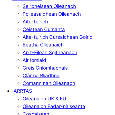
Seirbheisean Oileanach
Poileasaidhean Oileanach
Àite-fuirich
Ceistean Cumanta
Àite-fuirich Cùrsaichean Goirid
Beatha Oileanaich
An t-Eilean Sgitheanach
Air Iomlaid
Greis Gnìomhachais
Clàr na Bliadhna
Comann nan Oileanach
IARRTAS
Oileanaich UK & EU
Oileanaich Eadar-nàiseanta
Cosgaisean