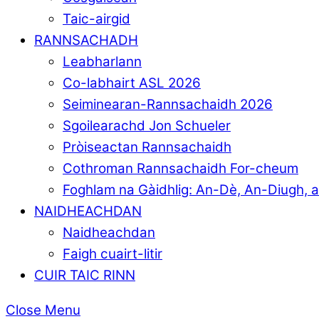
Taic-airgid
RANNSACHADH
Leabharlann
Co-labhairt ASL 2026
Seiminearan-Rannsachaidh 2026
Sgoilearachd Jon Schueler
Pròiseactan Rannsachaidh
Cothroman Rannsachaidh For-cheum
Foghlam na Gàidhlig: An-Dè, An-Diugh, 
NAIDHEACHDAN
Naidheachdan
Faigh cuairt-litir
CUIR TAIC RINN
Close Menu