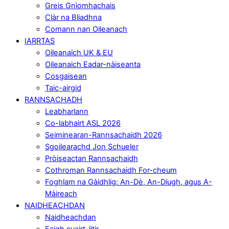
Greis Gnìomhachais
Clàr na Bliadhna
Comann nan Oileanach
IARRTAS
Oileanaich UK & EU
Oileanaich Eadar-nàiseanta
Cosgaisean
Taic-airgid
RANNSACHADH
Leabharlann
Co-labhairt ASL 2026
Seiminearan-Rannsachaidh 2026
Sgoilearachd Jon Schueler
Pròiseactan Rannsachaidh
Cothroman Rannsachaidh For-cheum
Foghlam na Gàidhlig: An-Dè, An-Diugh, agus A-
Màireach
NAIDHEACHDAN
Naidheachdan
Faigh cuairt-litir