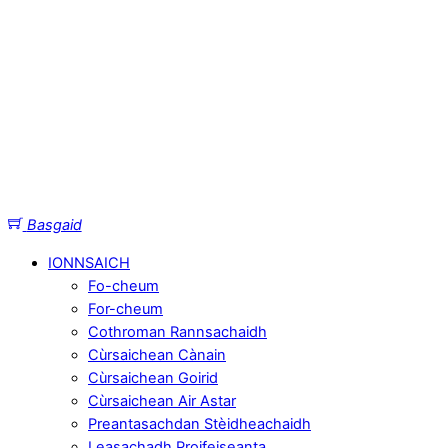
Basgaid
IONNSAICH
Fo-cheum
For-cheum
Cothroman Rannsachaidh
Cùrsaichean Cànain
Cùrsaichean Goirid
Cùrsaichean Air Astar
Preantasachdan Stèidheachaidh
Leasachadh Proifeiseanta