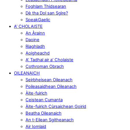
Foghlam Thidsearan
Dè tha Dol san Sgìre?
SpeakGaelic
A’ CHOLAISTE
An Àrainn
Daoine
Riaghladh
Aoigheachd
A’ Tadhal air a’ Cholaiste
Cothroman Obrach
OILEANAICH
Seirbheisean Oileanach
Poileasaidhean Oileanach
Àite-fuirich
Ceistean Cumanta
Àite-fuirich Cùrsaichean Goirid
Beatha Oileanaich
An t-Eilean Sgitheanach
Air Iomlaid