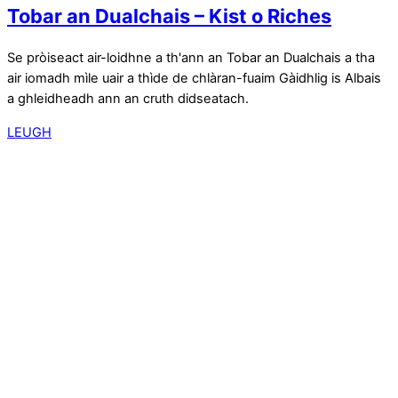
Tobar an Dualchais – Kist o Riches
Se pròiseact air-loidhne a th'ann an Tobar an Dualchais a tha
air iomadh mìle uair a thìde de chlàran-fuaim Gàidhlig is Albais
a ghleidheadh ann an cruth didseatach.
LEUGH