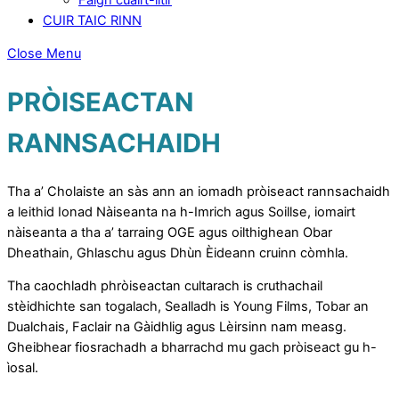
CUIR TAIC RINN
Close Menu
PRÒISEACTAN
RANNSACHAIDH
Tha a’ Cholaiste an sàs ann an iomadh pròiseact rannsachaidh
a leithid Ionad Nàiseanta na h-Imrich agus Soillse, iomairt
nàiseanta a tha a’ tarraing OGE agus oilthighean Obar
Dheathain, Ghlaschu agus Dhùn Èideann cruinn còmhla.
Tha caochladh phròiseactan cultarach is cruthachail
stèidhichte san togalach, Sealladh is Young Films, Tobar an
Dualchais, Faclair na Gàidhlig agus Lèirsinn nam measg.
Gheibhear fiosrachadh a bharrachd mu gach pròiseact gu h-
ìosal.