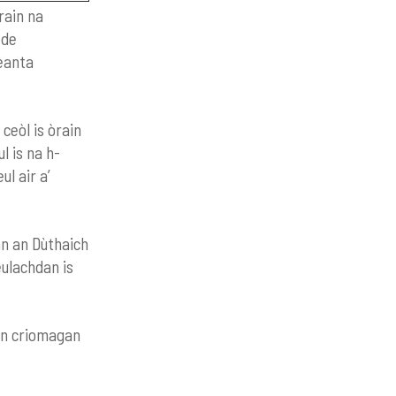
rain na
 de
seanta
ceòl is òrain
l is na h-
l air a’
nn an Dùthaich
eulachdan is
son criomagan