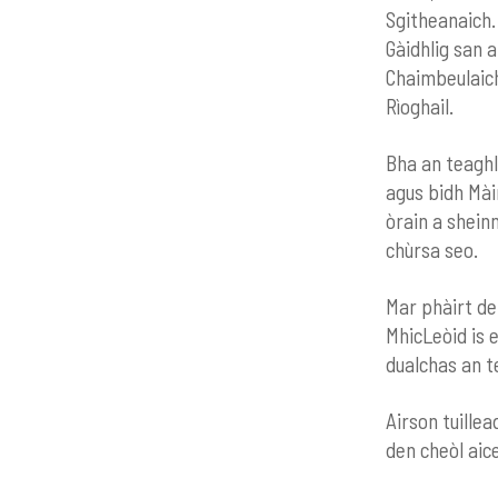
Sgitheanaich.
Gàidhlig san 
Chaimbeulaich
Rìoghail.
Bha an teaghla
agus bidh Màir
òrain a sheinn
chùrsa seo.
Mar phàirt de
MhicLeòid is e
dualchas an t
Airson tuille
den cheòl aice