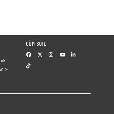
CÙM SÙIL
.uk
An t-