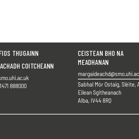
FIOS THUGAINN
CEISTEAN BHO NA
MEADHANAN
RACHADH COITCHEANN
margaideachd@smo.uhi.ac
mo.uhi.ac.uk
Sabhal Mòr Ostaig, Slèite, 
1471 888000
Eilean Sgitheanach
Alba, IV44 8RQ