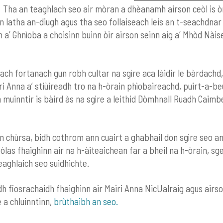
 Tha an teaghlach seo air mòran a dhèanamh airson ceòl is ò
an latha an-diugh agus tha seo follaiseach leis an t-seachdnar
 a’ Ghnìoba a choisinn buinn òir airson seinn aig a’ Mhòd Nài
ch fortanach gun robh cultar na sgìre aca làidir le bàrdachd, 
i Anna a’ stiùireadh tro na h-òrain phìobaireachd, puirt-a-beu
 muinntir is bàird às na sgìre a leithid Dòmhnall Ruadh Caimbeu
n chùrsa, bidh cothrom ann cuairt a ghabhail don sgìre seo a
òlas fhaighinn air na h-àiteaichean far a bheil na h-òrain, sg
eaghlaich seo suidhichte.
adh fiosrachaidh fhaighinn air Mairi Anna NicUalraig agus air
 a chluinntinn,
brùthaibh an seo.