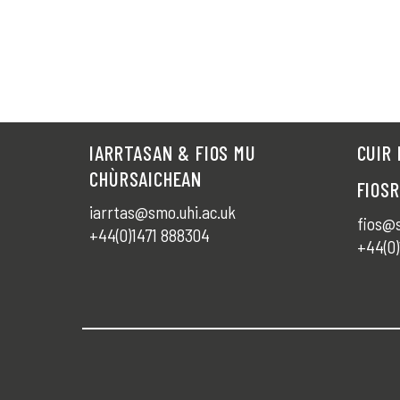
IARRTASAN & FIOS MU
CUIR 
CHÙRSAICHEAN
FIOS
iarrtas@smo.uhi.ac.uk
fios@s
+44(0)1471 888304
+44(0)