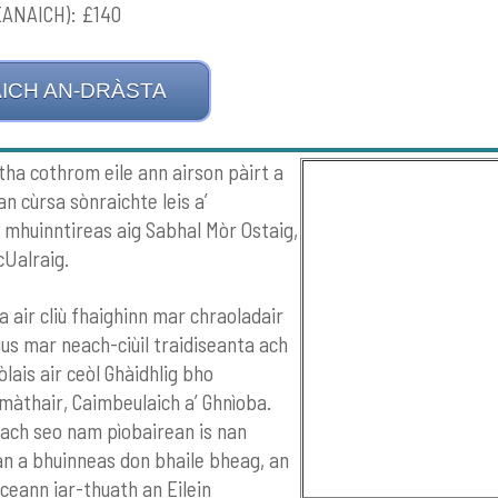
EANAICH): £140
ICH AN-DRÀSTA
tha cothrom eile ann airson pàirt a
an cùrsa sònraichte leis a’
r mhuinntireas aig Sabhal Mòr Ostaig,
cUalraig.
a air cliù fhaighinn mar chraoladair
gus mar neach-ciùil traidiseanta ach
eòlais air ceòl Ghàidhlig bho
màthair, Caimbeulaich a’ Ghnìoba.
ach seo nam pìobairean is nan
n a bhuinneas don bhaile bheag, an
 ceann iar-thuath an Eilein