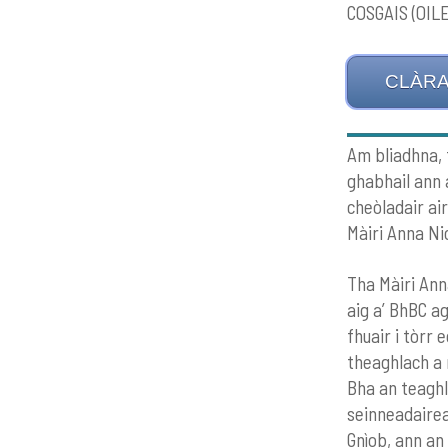
COSGAIS (OIL
CLÀRA
Am bliadhna, 
ghabhail ann 
cheòladair ai
Màiri Anna Ni
Tha Màiri Ann
aig a’ BhBC a
fhuair i tòrr 
theaghlach a 
Bha an teaghl
seinneadairea
Gnìob, ann an