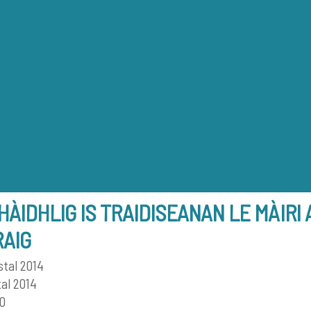
Back
To
Top
HÀIDHLIG IS TRAIDISEANAN LE MÀIRI
RAIG
stal 2014
al 2014
0