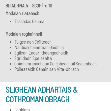
BLIADHNA 4 – SCQF Ìre 10
Modalan riatanach
Tràchdas Ceuma
Modalan roghainneil
Tuigse nan Ceilteach
Na Dualchainntean Gàidhlig
Sgilean Eadar-theangachaidh
Sgrùdadh Spèisealta
Coimhearsnachdan Soirbheachail Seasmhach
Poileasaidh Cànain san Àite-obrach
SLIGHEAN ADHARTAIS &
COTHROMAN OBRACH
Foghlam