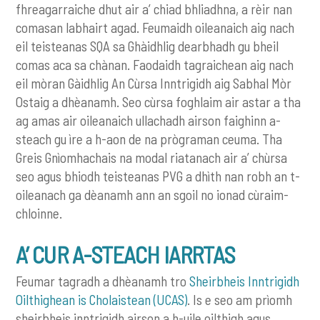
fhreagarraiche dhut air a’ chiad bhliadhna, a rèir nan
comasan labhairt agad. Feumaidh oileanaich aig nach
eil teisteanas SQA sa Ghàidhlig dearbhadh gu bheil
comas aca sa chànan. Faodaidh tagraichean aig nach
eil mòran Gàidhlig An Cùrsa Inntrigidh aig Sabhal Mòr
Ostaig a dhèanamh. Seo cùrsa foghlaim air astar a tha
ag amas air oileanaich ullachadh airson faighinn a-
steach gu ìre a h-aon de na prògraman ceuma. Tha
Greis Gnìomhachais na modal riatanach air a’ chùrsa
seo agus bhiodh teisteanas PVG a dhìth nan robh an t-
oileanach ga dèanamh ann an sgoil no ionad cùraim-
chloinne.
A’ CUR A-STEACH IARRTAS
Feumar tagradh a dhèanamh tro
Sheirbheis Inntrigidh
Oilthighean is Cholaistean (UCAS)
. Is e seo am prìomh
sheirbheis inntrigidh airson a h-uile oilthigh agus