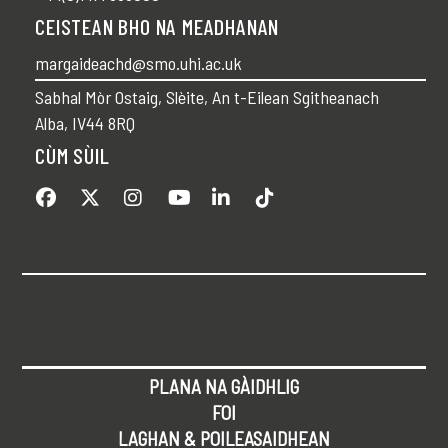
CEISTEAN BHO NA MEADHANAN
margaideachd@smo.uhi.ac.uk
Sabhal Mòr Ostaig, Slèite, An t-Eilean Sgitheanach
Alba, IV44 8RQ
CÙM SÙIL
PLANA NA GÀIDHLIG
FOI
LAGHAN & POILEASAIDHEAN