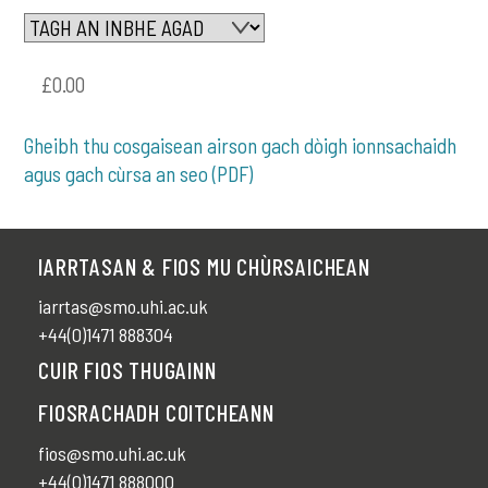
£0.00
Gheibh thu cosgaisean airson gach dòigh ionnsachaidh
agus gach cùrsa an seo (PDF)
IARRTASAN & FIOS MU CHÙRSAICHEAN
iarrtas@smo.uhi.ac.uk
+44(0)1471 888304
CUIR FIOS THUGAINN
FIOSRACHADH COITCHEANN
fios@smo.uhi.ac.uk
+44(0)1471 888000