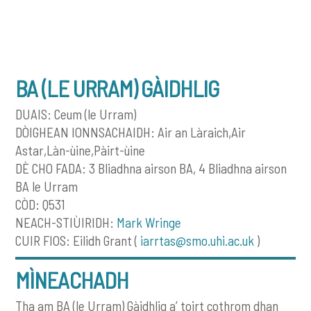
BA (LE URRAM) GÀIDHLIG
DUAIS: Ceum (le Urram)
DÒIGHEAN IONNSACHAIDH: Air an Làraich,Air
Astar,Làn-ùine,Pàirt-ùine
DÈ CHO FADA: 3 Bliadhna airson BA, 4 Bliadhna airson
BA le Urram
CÒD: Q531
NEACH-STIÙIRIDH:
Mark Wringe
CUIR FIOS: Eilidh Grant (
iarrtas@smo.uhi.ac.uk
)
MÌNEACHADH
Tha am BA (le Urram) Gàidhlig a’ toirt cothrom dhan