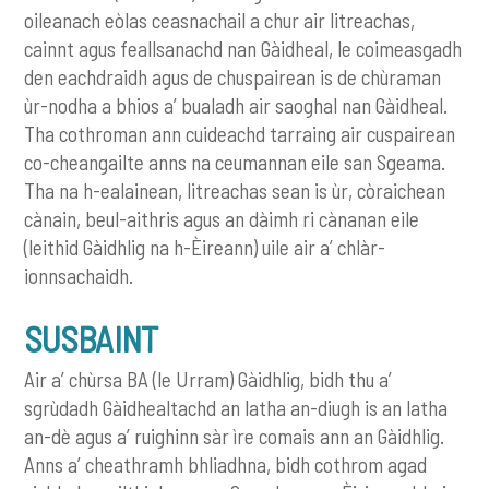
oileanach eòlas ceasnachail a chur air litreachas,
cainnt agus feallsanachd nan Gàidheal, le coimeasgadh
den eachdraidh agus de chuspairean is de chùraman
ùr-nodha a bhios a’ bualadh air saoghal nan Gàidheal.
Tha cothroman ann cuideachd tarraing air cuspairean
co-cheangailte anns na ceumannan eile san Sgeama.
Tha na h-ealainean, litreachas sean is ùr, còraichean
cànain, beul-aithris agus an dàimh ri cànanan eile
(leithid Gàidhlig na h-Èireann) uile air a’ chlàr-
ionnsachaidh.
SUSBAINT
Air a’ chùrsa BA (le Urram) Gàidhlig, bidh thu a’
sgrùdadh Gàidhealtachd an latha an-diugh is an latha
an-dè agus a’ ruighinn sàr ìre comais ann an Gàidhlig.
Anns a’ cheathramh bhliadhna, bidh cothrom agad