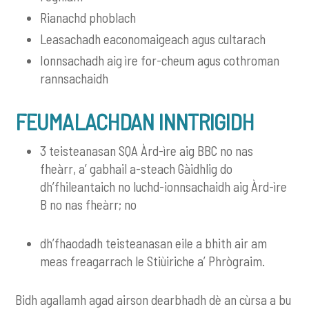
Rianachd phoblach
Leasachadh eaconomaigeach agus cultarach
Ionnsachadh aig ìre for-cheum agus cothroman
rannsachaidh
FEUMALACHDAN INNTRIGIDH
3 teisteanasan SQA Àrd-ìre aig BBC no nas
fheàrr, a’ gabhail a-steach Gàidhlig do
dh’fhileantaich no luchd-ionnsachaidh aig Àrd-ìre
B no nas fheàrr; no
dh’fhaodadh teisteanasan eile a bhith air am
meas freagarrach le Stiùiriche a’ Phrògraim.
Bidh agallamh agad airson dearbhadh dè an cùrsa a bu