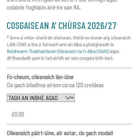
colaiste foghlaim àrd-ìre san RA.
COSGAISEAN A’ CHÙRSA 2026/27
* Anns a’ mhòr-chuid de chùisean, thèid na cìsean aig oileanaich
LÀN-ÙINE a tha a’ fuireach ann an Alba a phàigheadh le
Buidheann Thabhartasan Oileanach na h-Alba (SAAS)
agus
dh’fhaodadh gum bi iad airidh air taic cosgais bith-beò.
Fo-cheum, oileanaich làn-ùine
Cìs gach bliadhna airson cùrsa 120 creideas
£0.00
Oileanaich pàirt-ùine, air astar, cìs gach modail