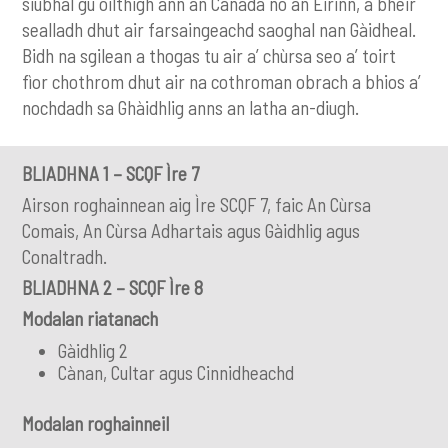
siubhal gu oilthigh ann an Canada no an Èirinn, a bheir
sealladh dhut air farsaingeachd saoghal nan Gàidheal.
Bidh na sgilean a thogas tu air a’ chùrsa seo a’ toirt
fìor chothrom dhut air na cothroman obrach a bhios a’
nochdadh sa Ghàidhlig anns an latha an-diugh.
BLIADHNA 1 – SCQF Ìre 7
Airson roghainnean aig Ìre SCQF 7, faic An Cùrsa
Comais, An Cùrsa Adhartais agus Gàidhlig agus
Conaltradh.
BLIADHNA 2 – SCQF Ìre 8
Modalan riatanach
Gàidhlig 2
Cànan, Cultar agus Cinnidheachd
Modalan roghainneil