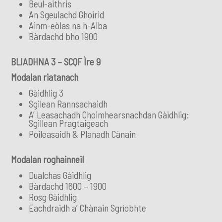
Beul-aithris
An Sgeulachd Ghoirid
Ainm-eòlas na h-Alba
Bàrdachd bho 1900
BLIADHNA 3 – SCQF Ìre 9
Modalan riatanach
Gàidhlig 3
Sgilean Rannsachaidh
A’ Leasachadh Choimhearsnachdan Gàidhlig:
Sgillean Pragtaigeach
Poileasaidh & Planadh Cànain
Modalan roghainneil
Dualchas Gàidhlig
Bàrdachd 1600 – 1900
Rosg Gàidhlig
Eachdraidh a’ Chànain Sgrìobhte