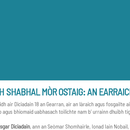
Back
To
Top
 SHABHAL MÒR OSTAIG: AN EARRAIC
h air Diciadain 18 an Gearran, air an làraich agus fosgailte 
o agus bhiomaid uabhasach toilichte nam b’ urrainn dhuibh ti
sgar Diciadain
, ann an Seòmar Shomhairle, Ionad Iain Nobail,