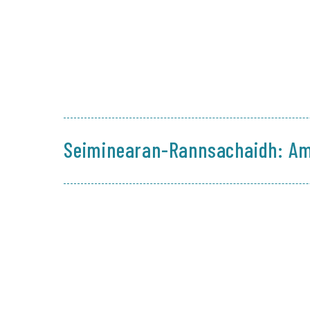
Seiminearan-Rannsachaidh: Am