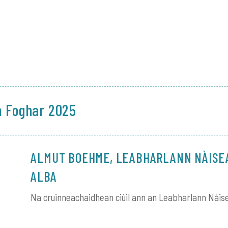
 Foghar 2025
ALMUT BOEHME, LEABHARLANN NÀISE
ALBA
Na cruinneachaidhean ciùil ann an Leabharlann Nàis