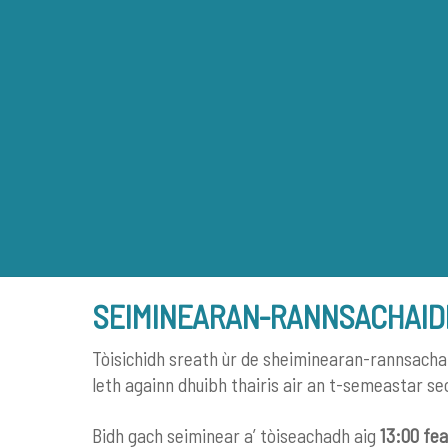
Skip
to
content
SEIMINEARAN-RANNSACHAIDH
Tòisichidh sreath ùr de sheiminearan-rannsachaid
leth againn dhuibh thairis air an t-semeastar se
Bidh gach seiminear a’ tòiseachadh aig
13:00 fea