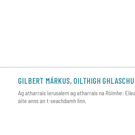
GILBERT MÁRKUS, OILTHIGH GHLASCHU
Ag atharrais Ierusalem ag atharrais na Ròimhe: Eilea
àite anns an t-seachdamh linn.