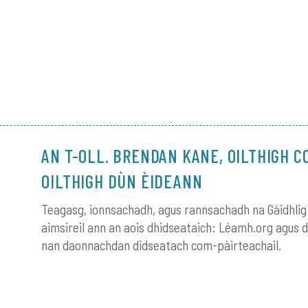
AN T-OLL. BRENDAN KANE, OILTHIGH C
OILTHIGH DÙN ÈIDEANN
Teagasg, ionnsachadh, agus rannsachadh na Gàidhli
aimsireil ann an aois dhidseataich: Léamh.org agus 
nan daonnachdan didseatach com-pàirteachail.