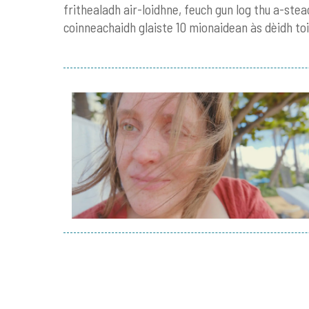
frithealadh air-loidhne, feuch gun log thu a-stea
coinneachaidh glaiste 10 mionaidean às dèidh to