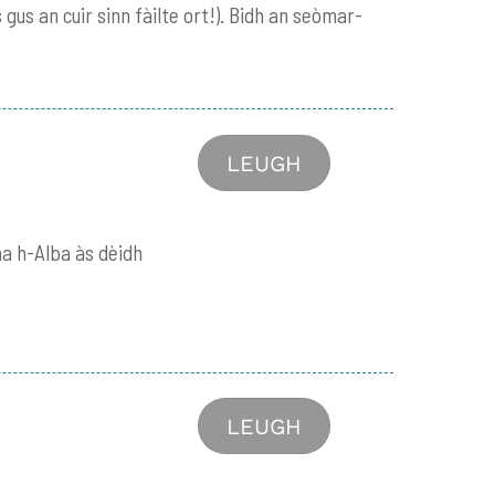
gus an cuir sinn fàilte ort!). Bidh an seòmar-
LEUGH
na h-Alba às dèidh
LEUGH