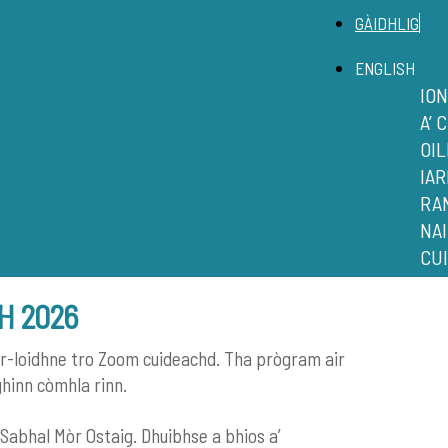
GÀIDHLIG
ENGLISH
IO
A’ 
OI
IAR
RA
NA
CUI
H 2026
air-loidhne tro Zoom cuideachd. Tha prògram air
ghinn còmhla rinn.
 Sabhal Mòr Ostaig. Dhuibhse a bhios a’