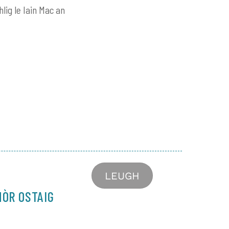
lig le Iain Mac an
LEUGH
MÒR OSTAIG