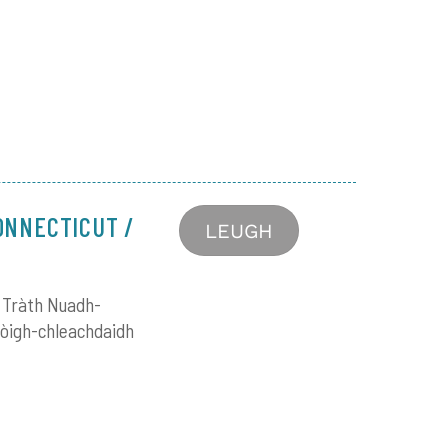
ONNECTICUT /
LEUGH
g Tràth Nuadh-
dòigh-chleachdaidh