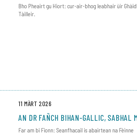
Bho Pheairt gu Hiort: cur-air-bhog leabhair ùir Ghàidh
Tàilleir.
11 MÀRT 2026
AN DR FAÑCH BIHAN-GALLIC, SABHAL 
Far am bi Fionn: Seanfhacail is abairtean na Fèinne