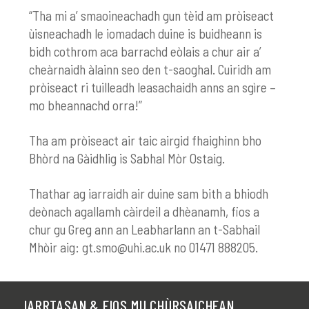
“Tha mi a’ smaoineachadh gun tèid am pròiseact
ùisneachadh le iomadach duine is buidheann is
bidh cothrom aca barrachd eòlais a chur air a’
cheàrnaidh àlainn seo den t-saoghal. Cuiridh am
pròiseact ri tuilleadh leasachaidh anns an sgìre –
mo bheannachd orra!”
Tha am pròiseact air taic airgid fhaighinn bho
Bhòrd na Gàidhlig is Sabhal Mòr Ostaig.
Thathar ag iarraidh air duine sam bith a bhiodh
deònach agallamh càirdeil a dhèanamh, fios a
chur gu Greg ann an Leabharlann an t-Sabhail
Mhòir aig:
gt.smo@uhi.ac.uk
no 01471 888205.
IARRTASAN & FIOS MU CHÙRSAICHEAN