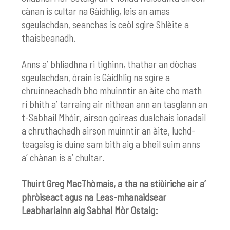
cànan is cultar na Gàidhlig, leis an amas
sgeulachdan, seanchas is ceòl sgìre Shlèite a
thaisbeanadh.
Anns a’ bhliadhna ri tighinn, thathar an dòchas
sgeulachdan, òrain is Gàidhlig na sgìre a
chruinneachadh bho mhuinntir an àite cho math
ri bhith a’ tarraing air nithean ann an tasglann an
t-Sabhail Mhòir, airson goireas dualchais ionadail
a chruthachadh airson muinntir an àite, luchd-
teagaisg is duine sam bith aig a bheil suim anns
a’ chànan is a’ chultar.
Thuirt Greg MacThòmais, a tha na stiùiriche air a’
phròiseact agus na Leas-mhanaidsear
Leabharlainn aig Sabhal Mòr Ostaig: