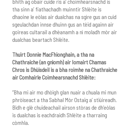
bhith ag obair cuide ris a’ choimhearsnachd is
tha sinn a’ fiathachadh muinntir Shlèite is
dhaoine le eòlas air dualchas na sgìre gus an cuid
sgeulachdan innse dhuinn gus an tèid againn air
goireas cultarail a dhèanamh a nì moladh mòr air
dualchas beartach Shlèite.
Thuirt Donnie MacFhionghain, a tha na
Chathraiche (an gnìomh) air Iomairt Chamas
Chros is Dhùisdeil is a bha roimhe na Chathraiche
air Comhairle Coimhearsnachd Shlèite:
“Bha mi air mo dhòigh glan nuair a chuala mi mun
phròiseact a tha Sabhal Mòr Ostaig a’ stiùireadh.
Bidh e glè chuideachail airson stòras de dh’eòlas
is dualchas is eachdraidh Shlèite a tharraing
còmhla.