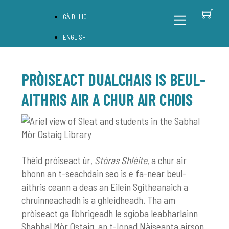
Skip
B
Back
Menu
GÀIDHLIG
to
To
content
Top
ENGLISH
PRÒISEACT DUALCHAIS IS BEUL-
AITHRIS AIR A CHUR AIR CHOIS
Thèid pròiseact ùr,
Stòras Shlèite
, a chur air
bhonn an t-seachdain seo is e fa-near beul-
aithris ceann a deas an Eilein Sgitheanaich a
chruinneachadh is a ghleidheadh. Tha am
pròiseact ga lìbhrigeadh le sgioba leabharlainn
Shabhal Mòr Ostaig, an t-Ionad Nàiseanta airson