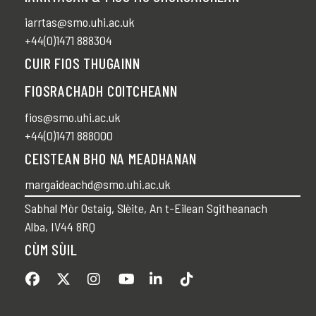
iarrtas@smo.uhi.ac.uk
+44(0)1471 888304
CUIR FIOS THUGAINN
FIOSRACHADH COITCHEANN
fios@smo.uhi.ac.uk
+44(0)1471 888000
CEISTEAN BHO NA MEADHANAN
margaideachd@smo.uhi.ac.uk
Sabhal Mòr Ostaig, Slèite, An t-Eilean Sgitheanach
Alba, IV44 8RQ
CÙM SÙIL