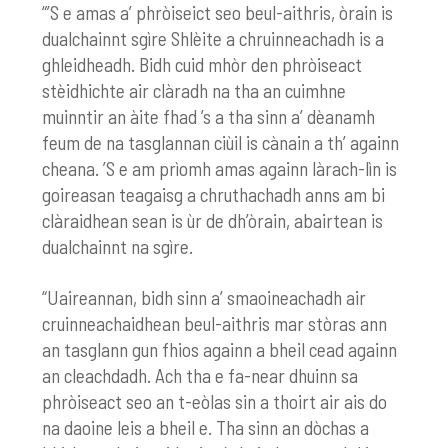
“’S e amas a’ phròiseict seo beul-aithris, òrain is
dualchainnt sgìre Shlèite a chruinneachadh is a
ghleidheadh. Bidh cuid mhòr den phròiseact
stèidhichte air clàradh na tha an cuimhne
muinntir an àite fhad ’s a tha sinn a’ dèanamh
feum de na tasglannan ciùil is cànain a th’ againn
cheana. ’S e am prìomh amas againn làrach-lìn is
goireasan teagaisg a chruthachadh anns am bi
clàraidhean sean is ùr de dh’òrain, abairtean is
dualchainnt na sgìre.
“Uaireannan, bidh sinn a’ smaoineachadh air
cruinneachaidhean beul-aithris mar stòras ann
an tasglann gun fhios againn a bheil cead againn
an cleachdadh. Ach tha e fa-near dhuinn sa
phròiseact seo an t-eòlas sin a thoirt air ais do
na daoine leis a bheil e. Tha sinn an dòchas a