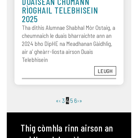
DUAISEAN CHOMANN
RÌOGHAIL TELEBHISEIN
2025
Tha dithis Alumnae Shabhal Mòr Ostaig, a
cheumnaich le duais bharraichte ann an
2024 bho DipHE na Meadhanan Gàidhlig,
air a’ gheàrr-liosta airson Duais
Telebhisein
LEUGH
«
‹
3
4
5
6
›
»
Thig còmhla rinn airson an