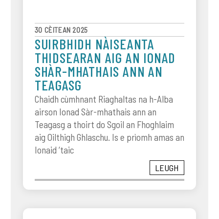
30 CÈITEAN 2025
SUIRBHIDH NÀISEANTA
THIDSEARAN AIG AN IONAD
SHÀR-MHATHAIS ANN AN
TEAGASG
Chaidh cùmhnant Riaghaltas na h-Alba
airson Ionad Sàr-mhathais ann an
Teagasg a thoirt do Sgoil an Fhoghlaim
aig Oilthigh Ghlaschu. Is e prìomh amas an
Ionaid ‘taic
LEUGH