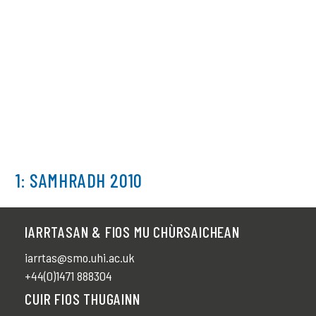
1: SAMHRADH 2010
IARRTASAN & FIOS MU CHÙRSAICHEAN
iarrtas@smo.uhi.ac.uk
+44(0)1471 888304
CUIR FIOS THUGAINN