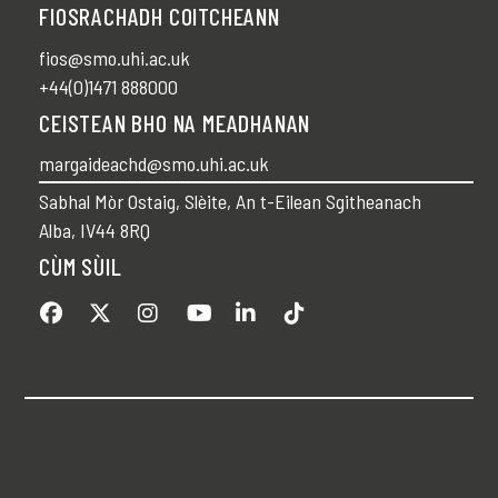
FIOSRACHADH COITCHEANN
fios@smo.uhi.ac.uk
+44(0)1471 888000
CEISTEAN BHO NA MEADHANAN
margaideachd@smo.uhi.ac.uk
Sabhal Mòr Ostaig, Slèite, An t-Eilean Sgitheanach
Alba, IV44 8RQ
CÙM SÙIL