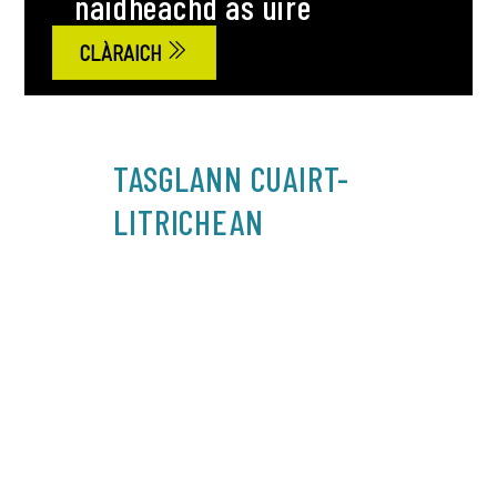
naidheachd as ùire
CLÀRAICH
TASGLANN CUAIRT-
LITRICHEAN