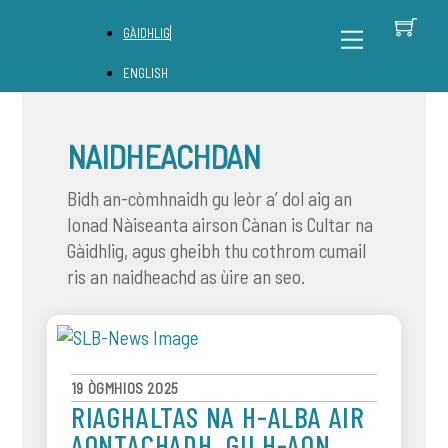
Skip
B
Back
Menu
GÀIDHLIG
to
To
content
Top
ENGLISH
NAIDHEACHDAN
Bidh an-còmhnaidh gu leòr a’ dol aig an
Ionad Nàiseanta airson Cànan is Cultar na
Gàidhlig, agus gheibh thu cothrom cumail
ris an naidheachd as ùire an seo.
19 ÒGMHIOS 2025
RIAGHALTAS NA H-ALBA AIR
AONTACHADH, GU H-AON