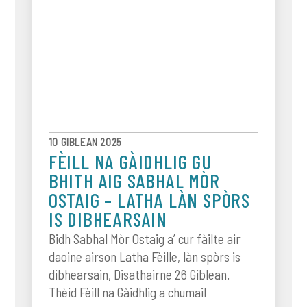
10 GIBLEAN 2025
FÈILL NA GÀIDHLIG GU
BHITH AIG SABHAL MÒR
OSTAIG – LATHA LÀN SPÒRS
IS DIBHEARSAIN
Bidh Sabhal Mòr Ostaig a’ cur fàilte air
daoine airson Latha Fèille, làn spòrs is
dibhearsain, Disathairne 26 Giblean.
Thèid Fèill na Gàidhlig a chumail