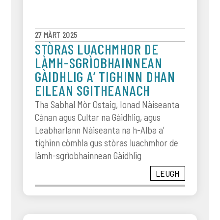
27 MÀRT 2025
STÒRAS LUACHMHOR DE
LÀMH-SGRÌOBHAINNEAN
GÀIDHLIG A’ TIGHINN DHAN
EILEAN SGITHEANACH
Tha Sabhal Mòr Ostaig, Ionad Nàiseanta
Cànan agus Cultar na Gàidhlig, agus
Leabharlann Nàiseanta na h-Alba a’
tighinn còmhla gus stòras luachmhor de
làmh-sgrìobhainnean Gàidhlig
LEUGH