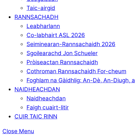
Taic-airgid
RANNSACHADH
Leabharlann
Co-labhairt ASL 2026
Seiminearan-Rannsachaidh 2026
Sgoilearachd Jon Schueler
Pròiseactan Rannsachaidh
Cothroman Rannsachaidh For-cheum
Foghlam na Gàidhlig: An-Dè, An-Diugh, 
NAIDHEACHDAN
Naidheachdan
Faigh cuairt-litir
CUIR TAIC RINN
Close Menu