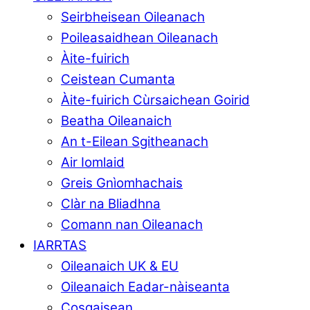
Seirbheisean Oileanach
Poileasaidhean Oileanach
Àite-fuirich
Ceistean Cumanta
Àite-fuirich Cùrsaichean Goirid
Beatha Oileanaich
An t-Eilean Sgitheanach
Air Iomlaid
Greis Gnìomhachais
Clàr na Bliadhna
Comann nan Oileanach
IARRTAS
Oileanaich UK & EU
Oileanaich Eadar-nàiseanta
Cosgaisean