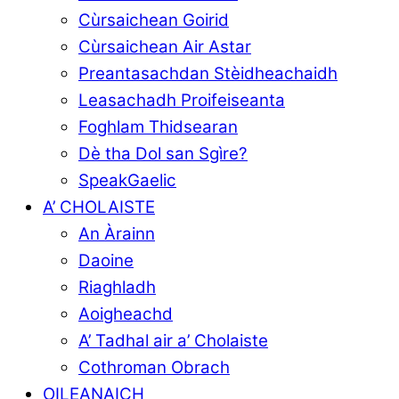
Cùrsaichean Goirid
Cùrsaichean Air Astar
Preantasachdan Stèidheachaidh
Leasachadh Proifeiseanta
Foghlam Thidsearan
Dè tha Dol san Sgìre?
SpeakGaelic
A’ CHOLAISTE
An Àrainn
Daoine
Riaghladh
Aoigheachd
A’ Tadhal air a’ Cholaiste
Cothroman Obrach
OILEANAICH