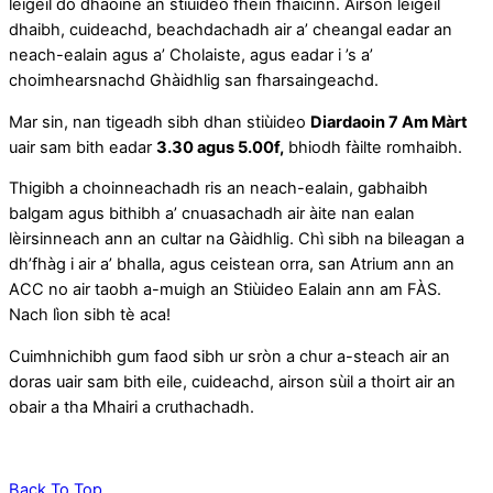
leigeil do dhaoine an stiùideo fhèin fhaicinn. Airson leigeil
dhaibh, cuideachd, beachdachadh air a’ cheangal eadar an
neach-ealain agus a’ Cholaiste, agus eadar i ’s a’
choimhearsnachd Ghàidhlig san fharsaingeachd.
Mar sin, nan tigeadh sibh dhan stiùideo
Diardaoin 7 Am Màrt
uair sam bith eadar
3.30 agus 5.00f,
bhiodh fàilte romhaibh.
Thigibh a choinneachadh ris an neach-ealain, gabhaibh
balgam agus bithibh a’ cnuasachadh air àite nan ealan
lèirsinneach ann an cultar na Gàidhlig. Chì sibh na bileagan a
dh’fhàg i air a’ bhalla, agus ceistean orra, san Atrium ann an
ACC no air taobh a-muigh an Stiùideo Ealain ann am FÀS.
Nach lìon sibh tè aca!
Cuimhnichibh gum faod sibh ur sròn a chur a-steach air an
doras uair sam bith eile, cuideachd, airson sùil a thoirt air an
obair a tha Mhairi a cruthachadh.
Back To Top