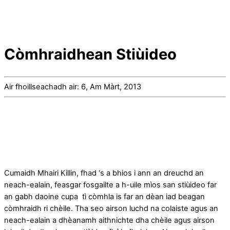
Còmhraidhean Stiùideo
Air fhoillseachadh air: 6, Am Màrt, 2013
Cumaidh Mhairi Killin, fhad ‘s a bhios i ann an dreuchd an
neach-ealain, feasgar fosgailte a h-uile mìos san stiùideo far
an gabh daoine cupa tì còmhla is far an dèan iad beagan
còmhraidh ri chèile. Tha seo airson luchd na colaiste agus an
neach-ealain a dhèanamh aithnichte dha chèile agus airson