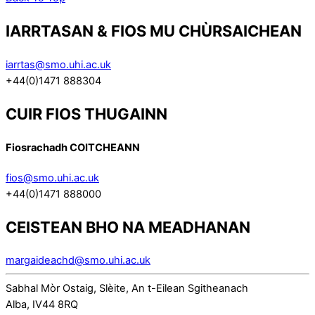
IARRTASAN & FIOS MU CHÙRSAICHEAN
iarrtas@smo.uhi.ac.uk
+44(0)1471 888304
CUIR FIOS THUGAINN
Fiosrachadh COITCHEANN
fios@smo.uhi.ac.uk
+44(0)1471 888000
CEISTEAN BHO NA MEADHANAN
margaideachd@smo.uhi.ac.uk
Sabhal Mòr Ostaig, Slèite, An t-Eilean Sgitheanach
Alba, IV44 8RQ