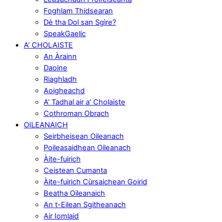
Foghlam Thidsearan
Dè tha Dol san Sgìre?
SpeakGaelic
A’ CHOLAISTE
An Àrainn
Daoine
Riaghladh
Aoigheachd
A’ Tadhal air a’ Cholaiste
Cothroman Obrach
OILEANAICH
Seirbheisean Oileanach
Poileasaidhean Oileanach
Àite-fuirich
Ceistean Cumanta
Àite-fuirich Cùrsaichean Goirid
Beatha Oileanaich
An t-Eilean Sgitheanach
Air Iomlaid