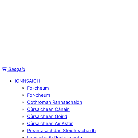
Basgaid
IONNSAICH
Fo-cheum
For-cheum
Cothroman Rannsachaidh
Cùrsaichean Cànain
Cùrsaichean Goirid
Cùrsaichean Air Astar
Preantasachdan Stèidheachaidh
Leasachadh Proifeiseanta