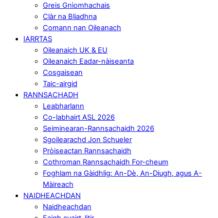
Greis Gnìomhachais
Clàr na Bliadhna
Comann nan Oileanach
IARRTAS
Oileanaich UK & EU
Oileanaich Eadar-nàiseanta
Cosgaisean
Taic-airgid
RANNSACHADH
Leabharlann
Co-labhairt ASL 2026
Seiminearan-Rannsachaidh 2026
Sgoilearachd Jon Schueler
Pròiseactan Rannsachaidh
Cothroman Rannsachaidh For-cheum
Foghlam na Gàidhlig: An-Dè, An-Diugh, agus A-
Màireach
NAIDHEACHDAN
Naidheachdan
Faigh cuairt-litir