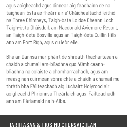
agus aoigheachd agus dìnnear aig feadhainn de na
taighean-òsta as fheàrr air a’ Ghàidhealtachd leithid
na Three Chimneys, Taigh-òsta Loidse Cheann Loch,
Taigh-òsta Dhùisdeil, am Macdonald Aviemore Resort,
an Taigh-òsta Bosville agus an Taigh-òsta Cuillin Hills
ann am Port Rìgh, agus gu leòr eile.
Bha an Dannsa mar phàirt de shreath thachartasan a
chaidh a chumail am-bliadhna gus 40mh ceann-
bliadhna na colaiste a chomharrachadh, agus am
measg nan cuirmean sònraichte a chaidh a chumail mu
thràth bha Fàilteachadh aig Lùchairt Holyrood air
aoigheachd Phrionnsa Theàrlaich agus Fàilteachadh
ann am Pàrlamaid na h-Alba.
IARRTASAN & FIOS MU CHÙRSAICHEAN