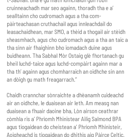
cruinneachadh mar seo againn, thoradh tha e a’
sealltainn cho cudromach agus a tha com-
pàirteachasan cruthachail agus innleachdail do
leasachaidhean, mar SMO, a thèid a thogail air stèidh
sheasmhach, agus cho cudromach agus a tha an taic a
tha sinn air fhaighinn bho iomadach duine agus
buidheann. Tha Sabhal Mòr Ostaig glè fhortanach gu
bheil luchd-taice agus luchd-compàirt againn mar a
tha th’ againn agus chomharraich an oidhche sin ann
an dòigh gu math freagarrach.”
Chaidh crannchar sònraichte a dhèanamh cuideachd
air an oidhche, le duaisean air leth. Am measg nan
duaisean a fhuair daoine bha, Lòn airson ceathrar
còmhla ris a’ Phrìomh Mhinistear Ailig Salmond BPA
agus tiogaidean do cheistean a’ Phrìomh Mhinisteir,
Aoigheachd is tiogaidean do dhithis aig Pàirce Celtic,