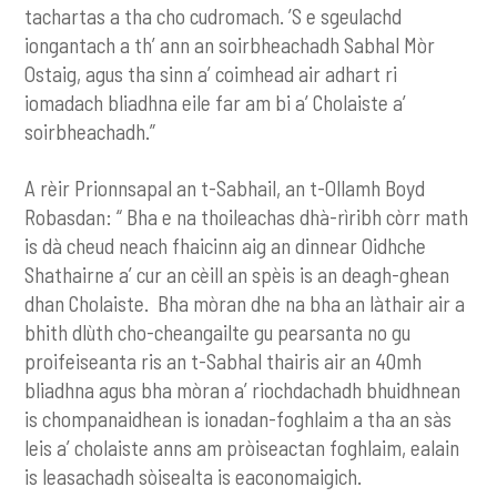
tachartas a tha cho cudromach. ’S e sgeulachd
iongantach a th’ ann an soirbheachadh Sabhal Mòr
Ostaig, agus tha sinn a’ coimhead air adhart ri
iomadach bliadhna eile far am bi a’ Cholaiste a’
soirbheachadh.”
A rèir Prionnsapal an t-Sabhail, an t-Ollamh Boyd
Robasdan: “ Bha e na thoileachas dhà-rìribh còrr math
is dà cheud neach fhaicinn aig an dinnear Oidhche
Shathairne a’ cur an cèill an spèis is an deagh-ghean
dhan Cholaiste. Bha mòran dhe na bha an làthair air a
bhith dlùth cho-cheangailte gu pearsanta no gu
proifeiseanta ris an t-Sabhal thairis air an 40mh
bliadhna agus bha mòran a’ riochdachadh bhuidhnean
is chompanaidhean is ionadan-foghlaim a tha an sàs
leis a’ cholaiste anns am pròiseactan foghlaim, ealain
is leasachadh sòisealta is eaconomaigich.