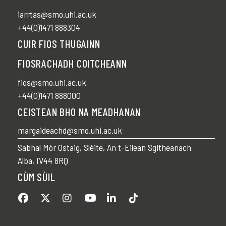
iarrtas@smo.uhi.ac.uk
+44(0)1471 888304
CUIR FIOS THUGAINN
FIOSRACHADH COITCHEANN
fios@smo.uhi.ac.uk
+44(0)1471 888000
CEISTEAN BHO NA MEADHANAN
margaideachd@smo.uhi.ac.uk
Sabhal Mòr Ostaig, Slèite, An t-Eilean Sgitheanach
Alba, IV44 8RQ
CÙM SÙIL