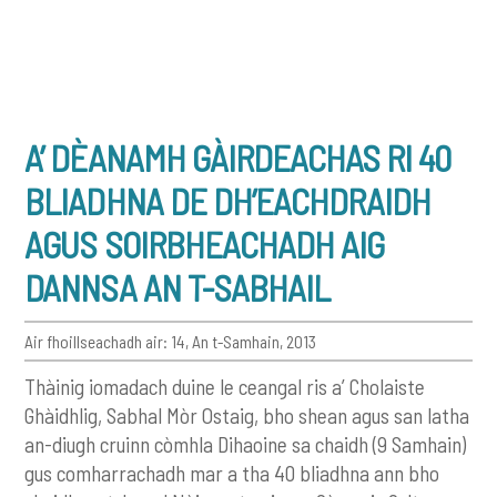
A’ DÈANAMH GÀIRDEACHAS RI 40
BLIADHNA DE DH’EACHDRAIDH
AGUS SOIRBHEACHADH AIG
DANNSA AN T-SABHAIL
Air fhoillseachadh air: 14, An t-Samhain, 2013
Thàinig iomadach duine le ceangal ris a’ Cholaiste
Ghàidhlig, Sabhal Mòr Ostaig, bho shean agus san latha
an-diugh cruinn còmhla Dihaoine sa chaidh (9 Samhain)
gus comharrachadh mar a tha 40 bliadhna ann bho