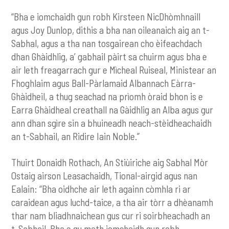
“Bha e iomchaidh gun robh Kirsteen NicDhòmhnaill
agus Joy Dunlop, dithis a bha nan oileanaich aig an t-
Sabhal, agus a tha nan tosgairean cho èifeachdach
dhan Ghàidhlig, a’ gabhail pàirt sa chuirm agus bha e
air leth freagarrach gur e Mìcheal Ruiseal, Ministear an
Fhoghlaim agus Ball-Pàrlamaid Albannach Eàrra-
Ghàidheil, a thug seachad na prìomh òraid bhon is e
Earra Ghàidheal creathall na Gàidhlig an Alba agus gur
ann dhan sgìre sin a bhuineadh neach-stèidheachaidh
an t-Sabhail, an Ridire Iain Noble.”
Thuirt Donaidh Rothach, An Stiùiriche aig Sabhal Mòr
Ostaig airson Leasachaidh, Tional-airgid agus nan
Ealain: “Bha oidhche air leth againn còmhla ri ar
caraidean agus luchd-taice, a tha air tòrr a dhèanamh
thar nam bliadhnaichean gus cur ri soirbheachadh an
t-Sabhail. Bha e gu math iomchaidh gun robh