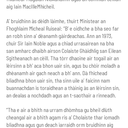
aig Iain MacIlleMhìcheil.
A’ bruidhinn às dèidh làimhe, thuirt Ministear an
Fhoghlaim Mìcheal Ruiseal: “B’ e oidhche a bha seo far
an robh sinn a’ dèanamh gàirdeachas. Ann an 1973,
chuir Sir Iain Noble agus a chiad urrasairean na bha
san amharc dhaibh airson Colaiste Ghàidhlig san Eilean
Sgitheanach an cèill. Tha tòrr dhaoine air togail air an
lèirsinn a bh’ aca bhon uair sin, agus bu chòir moladh a
dhèanamh air gach neach a bh’ ann. Dà fhichead
bliadhna bhon uair sin, tha sinn uile a’ faicinn nam
buannachdan is toraidhean a thàinig às an lèirsinn sin,
an dealas a nochdadh agus an t-saothair a rinneadh.
“Tha e air a bhith na urram dhòmhsa gu bheil dlùth
cheangal air a bhith agam ris a’ Cholaiste thar iomadh
bliadhna agus gun deach iarraidh orm bruidhinn aig