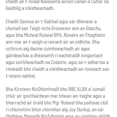
chaidh an t-Ionad Nàiseanta airson Cànan is Cultar na
Gàidhlig a stèidheachadh.
Chaidh Dannsa an t-Sabhail agus sàr dhìnnear a
chumail san Taigh-òsta Grosvenor ann an Glaschu,
agus bha Mìcheal Ruiseal BPA, Rùnaire an Fhoghlaim
ann mar an t-aoigh urramach air an oidhche. Bha
cothrom aig daoine cuimhneachadh air agus
gàirdeachas a dhèanamh ri eachdraidh iongantach
agus soirbheachadh na Colaiste, agus an t-adhartas a
rinneadh bho chaidh a stèidheachadh an-toiseach san
t-seann sabhal.
Bha Kirsteen NicDhòmhnaill bho BBC ALBA a’ cumail
stiùir air gnothaichean mar bhean-an-taighe agus a
bharrachd air òraid bho Mgr Ruiseal bha pailteas ciùil
ri chluinntinn bhon chòmhlan aig Joy Dunlop, an sàr
fhìdhlear Magaidh NicÀdhaimh agus an còmhlan cèilidh