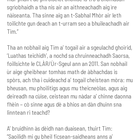
sgrìobhaidh a tha nis air an aithneachadh aig ìre
nàiseanta. Tha sinne aig an t-Sabhal Mhòr air leth
toilichte gun deach an t-urram seo a bhuileachadh air
Tim.”
Tha an nobhail aig Tim a’ togail air a sgeulachd ghoirid,
‘Luathas teichidh’, a nochd sa chruinneachadh Saorsa,
foillsichte le CLÀR/Ùr-Sgeul ann an 2011. San nobhail
ùr aige gheibhear tomhas math de àbhachdas is
spòrs, ach tha i cuideachd a’ togail cheistean mòra: mu
bheusan, mu phoilitigs agus mu theicneòlas, agus aig
deireadh na cùise, ceistean mu nàdar a’ chinne daonna
fhèin – cò sinne agus dè a bhios an dàn dhuinn sna
linntean ri teachd?
A’ bruidhinn às dèidh nan duaisean, thuirt Tim:
“Saoilidh mi gu bheil ficsean-saidheans anns a’