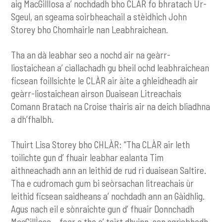
aig MacGillIosa a’ nochdadh bho CLÀR fo bhratach Ùr-
Sgeul, an sgeama soirbheachail a stèidhich John
Storey bho Chomhairle nan Leabhraichean.
Tha an dà leabhar seo a nochd air na geàrr-
liostaichean a’ ciallachadh gu bheil ochd leabhraichean
ficsean foillsichte le CLÀR air àite a ghleidheadh air
geàrr-liostaichean airson Duaisean Litreachais
Comann Bratach na Croise thairis air na deich bliadhna
a dh’fhalbh.
Thuirt Lisa Storey bho CHLÀR: “Tha CLÀR air leth
toilichte gun d’ fhuair leabhar ealanta Tim
aithneachadh ann an leithid de rud ri duaisean Saltire.
Tha e cudromach gum bi seòrsachan litreachais ùr
leithid ficsean saidheans a’ nochdadh ann an Gàidhlig.
Agus nach eil e sònraichte gun d’ fhuair Donnchadh
MacGillÌosa – fear a tha a’ toirt dhuinn, san sgrìobhadh