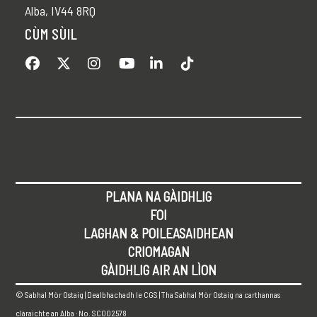
Alba, IV44 8RQ
CÙM SÙIL
PLANA NA GÀIDHLIG
FOI
LAGHAN & POILEASAIDHEAN
CRIOMAGAN
GÀIDHLIG AIR AN LÌON
© Sabhal Mòr Ostaig | Dealbhachadh le
CGS
| Tha Sabhal Mòr Ostaig na carthannas
clàraichte an Alba · No. SC002578