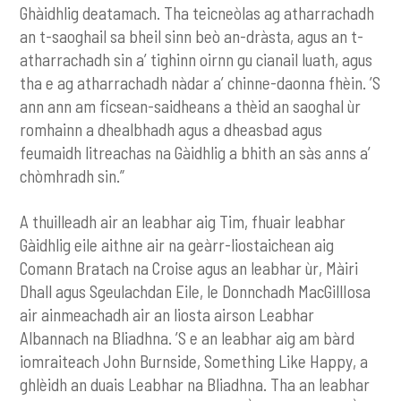
Ghàidhlig deatamach. Tha teicneòlas ag atharrachadh
an t-saoghail sa bheil sinn beò an-dràsta, agus an t-
atharrachadh sin a’ tighinn oirnn gu cianail luath, agus
tha e ag atharrachadh nàdar a’ chinne-daonna fhèin. ’S
ann ann am ficsean-saidheans a thèid an saoghal ùr
romhainn a dhealbhadh agus a dheasbad agus
feumaidh litreachas na Gàidhlig a bhith an sàs anns a’
chòmhradh sin.”
A thuilleadh air an leabhar aig Tim, fhuair leabhar
Gàidhlig eile aithne air na geàrr-liostaichean aig
Comann Bratach na Croise agus an leabhar ùr, Màiri
Dhall agus Sgeulachdan Eile, le Donnchadh MacGillIosa
air ainmeachadh air an liosta airson Leabhar
Albannach na Bliadhna. ’S e an leabhar aig am bàrd
iomraiteach John Burnside, Something Like Happy, a
ghlèidh an duais Leabhar na Bliadhna. Tha an leabhar