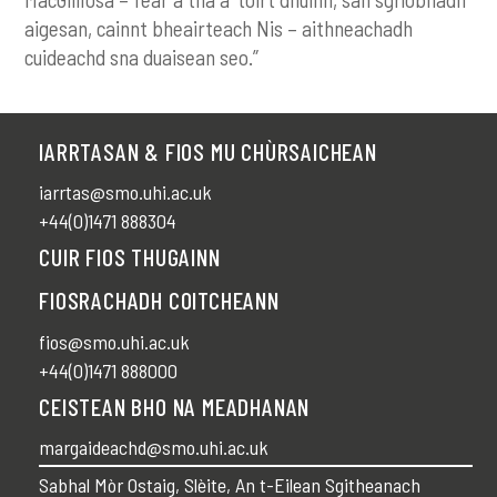
aigesan, cainnt bheairteach Nis – aithneachadh
cuideachd sna duaisean seo.”
IARRTASAN & FIOS MU CHÙRSAICHEAN
iarrtas@smo.uhi.ac.uk
+44(0)1471 888304
CUIR FIOS THUGAINN
FIOSRACHADH COITCHEANN
fios@smo.uhi.ac.uk
+44(0)1471 888000
CEISTEAN BHO NA MEADHANAN
margaideachd@smo.uhi.ac.uk
Sabhal Mòr Ostaig, Slèite, An t-Eilean Sgitheanach