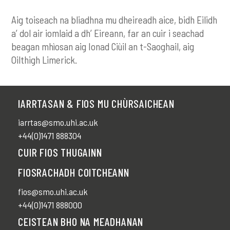
Aig toiseach na bliadhna mu dheireadh aice, bidh Eilidh
a’ dol air iomlaid a dh’ Eireann, far an cuir i seachad
beagan mhìosan aig Ionad Ciùil an t-Saoghail, aig
Oilthigh Limerick.
IARRTASAN & FIOS MU CHÙRSAICHEAN
iarrtas@smo.uhi.ac.uk
+44(0)1471 888304
CUIR FIOS THUGAINN
FIOSRACHADH COITCHEANN
fios@smo.uhi.ac.uk
+44(0)1471 888000
CEISTEAN BHO NA MEADHANAN