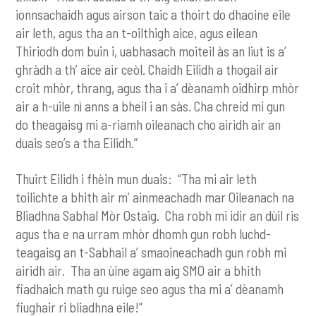
ionnsachaidh agus airson taic a thoirt do dhaoine eile
air leth, agus tha an t-oilthigh aice, agus eilean
Thiriodh dom buin i, uabhasach moiteil às an liut is a’
ghràdh a th’ aice air ceòl. Chaidh Eilidh a thogail air
croit mhòr, thrang, agus tha i a’ dèanamh oidhirp mhòr
air a h-uile nì anns a bheil i an sàs. Cha chreid mi gun
do theagaisg mi a-riamh oileanach cho airidh air an
duais seo’s a tha Eilidh.”
Thuirt Eilidh i fhèin mun duais: “Tha mi air leth
toilichte a bhith air m’ ainmeachadh mar Oileanach na
Bliadhna Sabhal Mòr Ostaig. Cha robh mi idir an dùil ris
agus tha e na urram mhòr dhomh gun robh luchd-
teagaisg an t-Sabhail a’ smaoineachadh gun robh mi
airidh air. Tha an ùine agam aig SMO air a bhith
fiadhaich math gu ruige seo agus tha mi a’ dèanamh
fiughair ri bliadhna eile!”