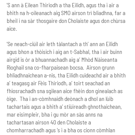
’S ann à Eilean Thiriodh a tha Eilidh, agus tha i air a
bhith na h-oileanach aig SMO airson trì bliadhna, far a
bheil i na sàr thosgaire don Cholaiste agus don chùrsa
aice.
‘Se neach-ciùil air leth tàlantach a th’ ann an Eilidh
agus bhon a thòisich i aig an t-Sabhal, tha i air buinn
airgid is òr a bhuannachadh aig a’ Mhòd Nàiseanta
Rìoghail sna co-fharpaisean bocsa. Airson grunn
bhliadhnaichean a-nis, tha Eilidh cuideachd air a bhith
a’ teagasg air Fèis Thiriodh, a’ toirt seachad an
fhiosrachadh sna sgilean aice fhèin don ginealach as
òige. Tha i an-còmhnaidh deònach a dhol an lùib
tachartais agus a bhith a’ stiùireadh ghnothaichean,
mar eisimpleir, bha i gu mòr an sàs anns na
tachartasan airson 40 den Cholaiste a
chomharrachadh agus ‘s i a bha os cionn còmhlan