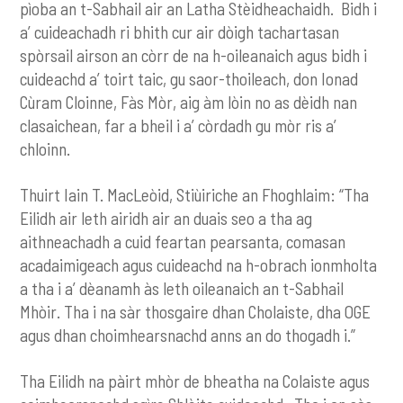
pìoba an t-Sabhail air an Latha Stèidheachaidh. Bidh i
a’ cuideachadh ri bhith cur air dòigh tachartasan
spòrsail airson an còrr de na h-oileanaich agus bidh i
cuideachd a’ toirt taic, gu saor-thoileach, don Ionad
Cùram Cloinne, Fàs Mòr, aig àm lòin no as dèidh nan
clasaichean, far a bheil i a’ còrdadh gu mòr ris a’
chloinn.
Thuirt Iain T. MacLeòid, Stiùiriche an Fhoghlaim: “Tha
Eilidh air leth airidh air an duais seo a tha ag
aithneachadh a cuid feartan pearsanta, comasan
acadaimigeach agus cuideachd na h-obrach ionmholta
a tha i a’ dèanamh às leth oileanaich an t-Sabhail
Mhòir. Tha i na sàr thosgaire dhan Cholaiste, dha OGE
agus dhan choimhearsnachd anns an do thogadh i.”
Tha Eilidh na pàirt mhòr de bheatha na Colaiste agus