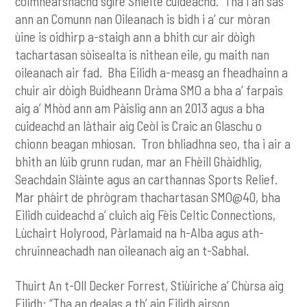
coimhearsnachd sgìre Shlèite cuideachd. Tha i an sàs
ann an Comunn nan Oileanach is bidh i a’ cur mòran
ùine is oidhirp a-staigh ann a bhith cur air dòigh
tachartasan sòisealta is nithean eile, gu maith nan
oileanach air fad. Bha Eilidh a-measg an fheadhainn a
chuir air dòigh Buidheann Dràma SMO a bha a’ farpais
aig a’ Mhòd ann am Pàislig ann an 2013 agus a bha
cuideachd an làthair aig Ceòl is Craic an Glaschu o
chionn beagan mhìosan. Tron bhliadhna seo, tha i air a
bhith an lùib grunn rudan, mar an Fhèill Ghàidhlig,
Seachdain Slàinte agus an carthannas Sports Relief.
Mar phàirt de phrògram thachartasan SMO@40, bha
Eilidh cuideachd a’ cluich aig Fèis Celtic Connections,
Lùchairt Holyrood, Pàrlamaid na h-Alba agus ath-
chruinneachadh nan oileanach aig an t-Sabhal.
Thuirt An t-Oll Decker Forrest, Stiùiriche a’ Chùrsa aig
Eilidh: “Tha an dealas a th’ aig Eilidh airson