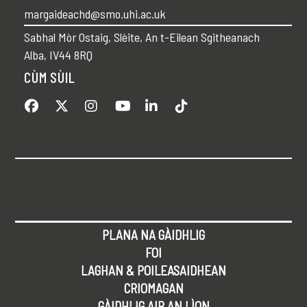
margaideachd@smo.uhi.ac.uk
Sabhal Mòr Ostaig, Slèite, An t-Eilean Sgitheanach
Alba, IV44 8RQ
CÙM SÙIL
PLANA NA GÀIDHLIG
FOI
LAGHAN & POILEASAIDHEAN
CRIOMAGAN
GÀIDHLIG AIR AN LÌON