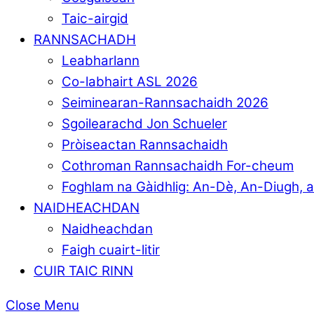
Taic-airgid
RANNSACHADH
Leabharlann
Co-labhairt ASL 2026
Seiminearan-Rannsachaidh 2026
Sgoilearachd Jon Schueler
Pròiseactan Rannsachaidh
Cothroman Rannsachaidh For-cheum
Foghlam na Gàidhlig: An-Dè, An-Diugh, 
NAIDHEACHDAN
Naidheachdan
Faigh cuairt-litir
CUIR TAIC RINN
Close Menu