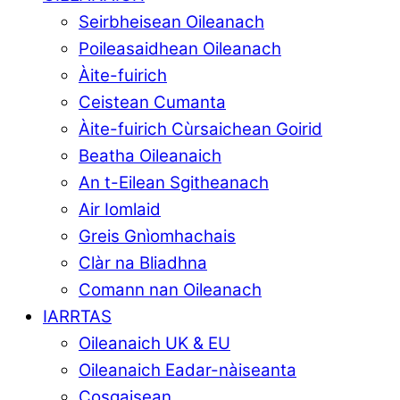
Seirbheisean Oileanach
Poileasaidhean Oileanach
Àite-fuirich
Ceistean Cumanta
Àite-fuirich Cùrsaichean Goirid
Beatha Oileanaich
An t-Eilean Sgitheanach
Air Iomlaid
Greis Gnìomhachais
Clàr na Bliadhna
Comann nan Oileanach
IARRTAS
Oileanaich UK & EU
Oileanaich Eadar-nàiseanta
Cosgaisean