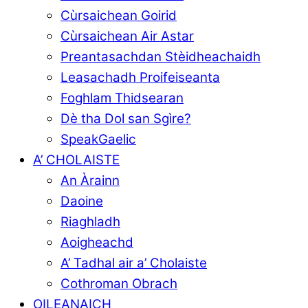
Cùrsaichean Goirid
Cùrsaichean Air Astar
Preantasachdan Stèidheachaidh
Leasachadh Proifeiseanta
Foghlam Thidsearan
Dè tha Dol san Sgìre?
SpeakGaelic
A’ CHOLAISTE
An Àrainn
Daoine
Riaghladh
Aoigheachd
A’ Tadhal air a’ Cholaiste
Cothroman Obrach
OILEANAICH