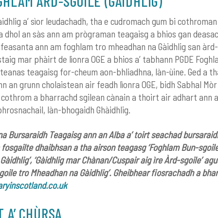
GHLAM ÀRD-SGOILE (GÀIDHLIG)
idhlig a’ sìor leudachadh, tha e cudromach gum bi cothroman
 a dhol an sàs ann am prògraman teagaisg a bhios gan deasa
feasanta ann am foghlam tro mheadhan na Gàidhlig san àrd-
taig mar phàirt de lìonra OGE a bhios a’ tabhann PGDE Foghl
eisteanas teagaisg for-cheum aon-bhliadhna, làn-ùine. Ged a th
n an grunn cholaistean air feadh lìonra OGE, bidh Sabhal Mòr 
 cothrom a bharrachd sgilean cànain a thoirt air adhart ann 
hrosnachail, làn-bhogaidh Ghàidhlig.
 Bursaraidh Teagaisg ann an Alba a’ toirt seachad bursarai
 fosgailte dhaibhsan a tha airson teagasg ‘Foghlam Bun-sgoile
àidhlig’, ‘Gàidhlig mar Chànan/Cuspair aig ìre Àrd-sgoile’ agu
goile tro Mheadhan na Gàidhlig’. Gheibhear fiosrachadh a bha
ryinscotland.co.uk
T A’ CHÙRSA