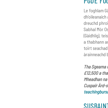
PGDE FO
Le foghlam Gà
dh’oileanaich
dreuchd phroi
Sabhal Mòr Os
(Gàidhlig), t
a thabhann an
toirt seachad
àrainneachd b
Tha Sgeama na
£12,500 a tha
Mheadhan na G
Cuspair Àrd-s
teachingbursa
SUSBAIN