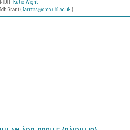
RIDH:
Katie Wight
idh Grant (
iarrtas@smo.uhi.ac.uk
)