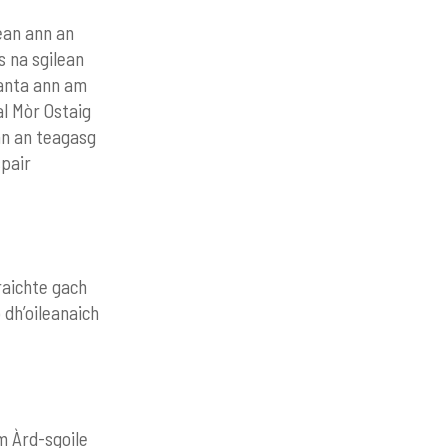
nean ann an
s na sgilean
santa ann am
al Mòr Ostaig
ann an teagasg
spair
raichte gach
 dh’oileanaich
m Àrd-sgoile