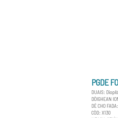
PGDE FO
DUAIS: Diopl
DÒIGHEAN ION
DÈ CHO FADA:
CÒD: X130