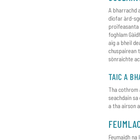
A bharrachd a
diofar àrd-sg
proifeasanta 
foghlam Gàidh
aig a bheil d
chuspairean t
sònraichte aca
TAIC A B
Tha cothrom a
seachdain sa 
a tha airson 
FEUMLAC
Feumaidh na l