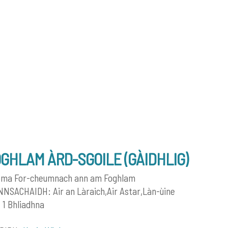
GHLAM ÀRD-SGOILE (GÀIDHLIG)
òma For-cheumnach ann am Foghlam
NSACHAIDH: Air an Làraich,Air Astar,Làn-ùine
 1 Bhliadhna