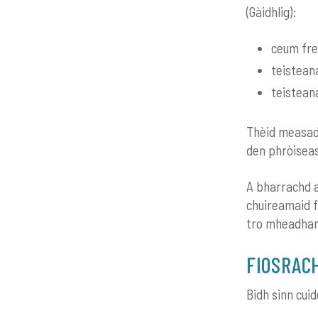
(Gàidhlig):
ceum fre
teistean
teisteana
Thèid measad
den phròiseas
A bharrachd ai
chuireamaid f
tro mheadhan 
FIOSRAC
Bidh sinn cui