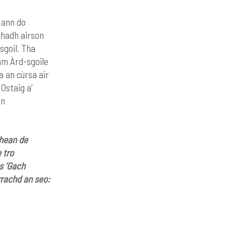
 ann do
chadh airson
sgoil. Tha
am Àrd-sgoile
a an cùrsa air
Ostaig a’
an
dhean de
 tro
s ‘Gach
rrachd an seo: