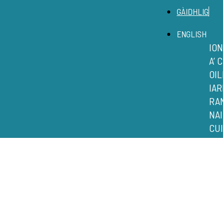
GÀIDHLIG
ENGLISH
IO
A’ 
OI
IAR
RA
NA
CUI