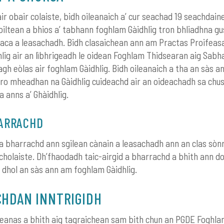
ir obair colaiste, bidh oileanaich a’ cur seachad 19 seachdai
oiltean a bhios a’ tabhann foghlam Gàidhlig tron bhliadhna gu
aca a leasachadh. Bidh clasaichean ann am Practas Proifea
lig air an lìbhrigeadh le oidean Foghlam Thidsearan aig Sabh
eagh eòlas air foghlam Gàidhlig. Bidh oileanaich a tha an sàs 
ro mheadhan na Gàidhlig cuideachd air an oideachadh sa chu
 anns a’ Ghàidhlig.
HARRACHD
 bharrachd ann sgilean cànain a leasachadh ann an clas sòn
cholaiste. Dh’fhaodadh taic-airgid a bharrachd a bhith ann do
a dhol an sàs ann am foghlam Gàidhlig.
HDAN INNTRIGIDH
eanas a bhith aig tagraichean sam bith chun an PGDE Foghla