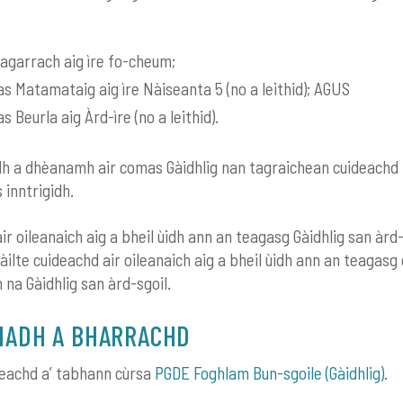
agarrach aig ìre fo-cheum;
as Matamataig aig ìre Nàiseanta 5 (no a leithid); AGUS
s Beurla aig Àrd-ìre (no a leithid).
h a dhèanamh air comas Gàidhlig nan tagraichean cuideachd
 inntrigidh.
r oileanaich aig a bheil ùidh ann an teagasg Gàidhlig san àrd-
àilte cuideachd air oileanaich aig a bheil ùidh ann an teagasg
na Gàidhlig san àrd-sgoil.
HADH A BHARRACHD
deachd a’ tabhann cùrsa
PGDE Foghlam Bun-sgoile (Gàidhlig)
.