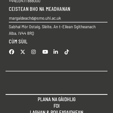
+44(0)1471 888000
CEISTEAN BHO NA MEADHANAN
margaideachd@smo.uhi.ac.uk
Sabhal Mòr Ostaig, Slèite, An t-Eilean Sgitheanach
Alba, IV44 8RQ
CÙM SÙIL
PLANA NA GÀIDHLIG
FOI
LAGHAN & POILEASAIDHEAN