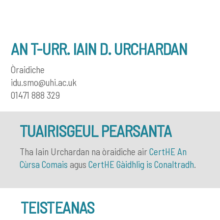
AN T-URR. IAIN D. URCHARDAN
Òraidiche
idu.smo@uhi.ac.uk
01471 888 329
TUAIRISGEUL PEARSANTA
Tha Iain Urchardan na òraidiche air
CertHE An
Cùrsa Comais
agus
CertHE Gàidhlig is Conaltradh
.
TEISTEANAS