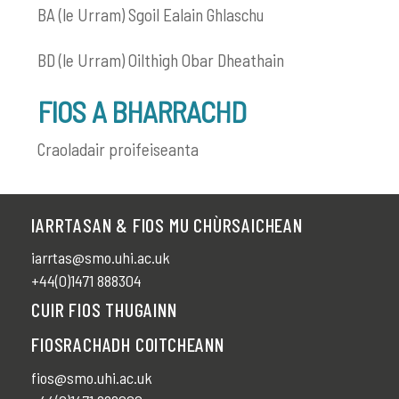
BA (le Urram) Sgoil Ealain Ghlaschu
BD (le Urram) Oilthigh Obar Dheathain
FIOS A BHARRACHD
Craoladair proifeiseanta
IARRTASAN & FIOS MU CHÙRSAICHEAN
iarrtas@smo.uhi.ac.uk
+44(0)1471 888304
CUIR FIOS THUGAINN
FIOSRACHADH COITCHEANN
fios@smo.uhi.ac.uk