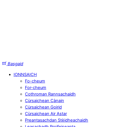
Basgaid
IONNSAICH
Fo-cheum
For-cheum
Cothroman Rannsachaidh
Cùrsaichean Cànain
Cùrsaichean Goirid
Cùrsaichean Air Astar
Preantasachdan Stèidheachaidh
Leasachadh Proifeiseanta