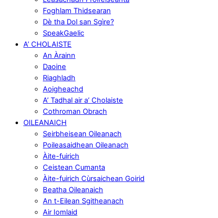
Foghlam Thidsearan
Dè tha Dol san Sgìre?
SpeakGaelic
A’ CHOLAISTE
An Àrainn
Daoine
Riaghladh
Aoigheachd
A’ Tadhal air a’ Cholaiste
Cothroman Obrach
OILEANAICH
Seirbheisean Oileanach
Poileasaidhean Oileanach
Àite-fuirich
Ceistean Cumanta
Àite-fuirich Cùrsaichean Goirid
Beatha Oileanaich
An t-Eilean Sgitheanach
Air Iomlaid