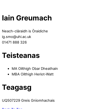
Iain Greumach
Neach-clàraidh is Òraidiche
ig.smo@uhi.ac.uk
01471 888 326
Teisteanas
MA Oilthigh Obar Dheathain
MBA Oilthigh Heriot-Watt
Teagasg
UQ507229 Greis Gnìomhachais