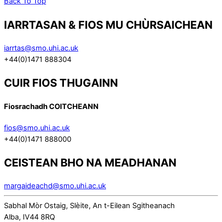
Back To Top
IARRTASAN & FIOS MU CHÙRSAICHEAN
iarrtas@smo.uhi.ac.uk
+44(0)1471 888304
CUIR FIOS THUGAINN
Fiosrachadh COITCHEANN
fios@smo.uhi.ac.uk
+44(0)1471 888000
CEISTEAN BHO NA MEADHANAN
margaideachd@smo.uhi.ac.uk
Sabhal Mòr Ostaig, Slèite, An t-Eilean Sgitheanach
Alba, IV44 8RQ