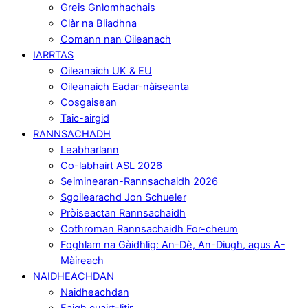
Greis Gnìomhachais
Clàr na Bliadhna
Comann nan Oileanach
IARRTAS
Oileanaich UK & EU
Oileanaich Eadar-nàiseanta
Cosgaisean
Taic-airgid
RANNSACHADH
Leabharlann
Co-labhairt ASL 2026
Seiminearan-Rannsachaidh 2026
Sgoilearachd Jon Schueler
Pròiseactan Rannsachaidh
Cothroman Rannsachaidh For-cheum
Foghlam na Gàidhlig: An-Dè, An-Diugh, agus A-
Màireach
NAIDHEACHDAN
Naidheachdan
Faigh cuairt-litir