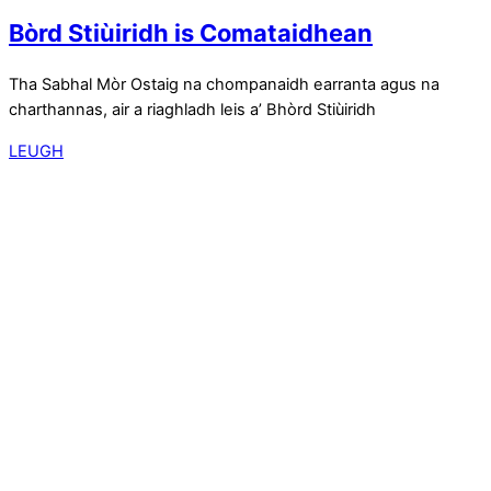
Bòrd Stiùiridh is Comataidhean
Tha Sabhal Mòr Ostaig na chompanaidh earranta agus na
charthannas, air a riaghladh leis a’ Bhòrd Stiùiridh
LEUGH