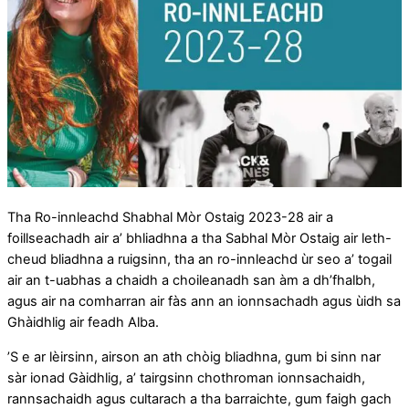
Tha Ro-innleachd Shabhal Mòr Ostaig 2023-28 air a
foillseachadh air a’ bhliadhna a tha Sabhal Mòr Ostaig air leth-
cheud bliadhna a ruigsinn, tha an ro-innleachd ùr seo a’ togail
air an t-uabhas a chaidh a choileanadh san àm a dh’fhalbh,
agus air na comharran air fàs ann an ionnsachadh agus ùidh sa
Ghàidhlig air feadh Alba.
’S e ar lèirsinn, airson an ath chòig bliadhna, gum bi sinn nar
sàr ionad Gàidhlig, a’ tairgsinn chothroman ionnsachaidh,
rannsachaidh agus cultarach a tha barraichte, gum faigh gach