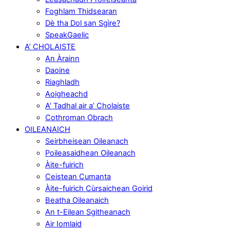
Foghlam Thidsearan
Dè tha Dol san Sgìre?
SpeakGaelic
A’ CHOLAISTE
An Àrainn
Daoine
Riaghladh
Aoigheachd
A’ Tadhal air a’ Cholaiste
Cothroman Obrach
OILEANAICH
Seirbheisean Oileanach
Poileasaidhean Oileanach
Àite-fuirich
Ceistean Cumanta
Àite-fuirich Cùrsaichean Goirid
Beatha Oileanaich
An t-Eilean Sgitheanach
Air Iomlaid