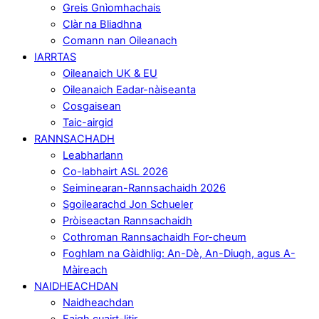
Greis Gnìomhachais
Clàr na Bliadhna
Comann nan Oileanach
IARRTAS
Oileanaich UK & EU
Oileanaich Eadar-nàiseanta
Cosgaisean
Taic-airgid
RANNSACHADH
Leabharlann
Co-labhairt ASL 2026
Seiminearan-Rannsachaidh 2026
Sgoilearachd Jon Schueler
Pròiseactan Rannsachaidh
Cothroman Rannsachaidh For-cheum
Foghlam na Gàidhlig: An-Dè, An-Diugh, agus A-
Màireach
NAIDHEACHDAN
Naidheachdan
Faigh cuairt-litir