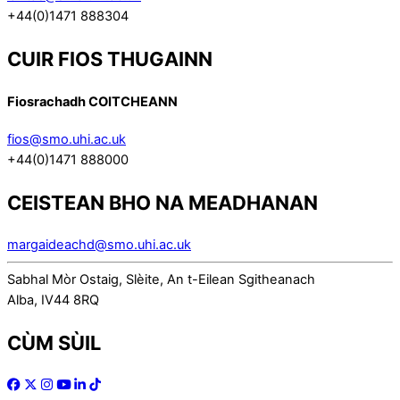
+44(0)1471 888304
CUIR FIOS THUGAINN
Fiosrachadh COITCHEANN
fios@smo.uhi.ac.uk
+44(0)1471 888000
CEISTEAN BHO NA MEADHANAN
margaideachd@smo.uhi.ac.uk
Sabhal Mòr Ostaig, Slèite, An t-Eilean Sgitheanach
Alba, IV44 8RQ
CÙM SÙIL