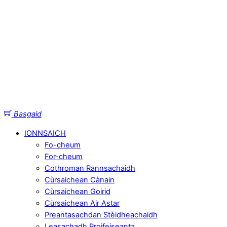
Basgaid
IONNSAICH
Fo-cheum
For-cheum
Cothroman Rannsachaidh
Cùrsaichean Cànain
Cùrsaichean Goirid
Cùrsaichean Air Astar
Preantasachdan Stèidheachaidh
Leasachadh Proifeiseanta