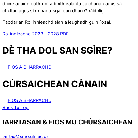
duine againn cothrom a bhith ealanta sa chànan agus sa
chultar, agus sinn nar tosgairean dhan Ghàidhlig.
Faodar an Ro-innleachd slàn a leughadh gu h-ìosal.
Ro-innleachd 2023 – 2028 PDF
DÈ THA DOL SAN SGÌRE?
FIOS A BHARRACHD
CÙRSAICHEAN CÀNAIN
FIOS A BHARRACHD
Back To Top
IARRTASAN & FIOS MU CHÙRSAICHEAN
iarrtas@smo.uhi.ac.uk