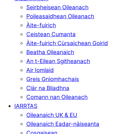
Seirbheisean Oileanach
Poileasaidhean Oileanach
Àite-fuirich
Ceistean Cumanta
Àite-fuirich Cùrsaichean Goirid
Beatha Oileanaich
An t-Eilean Sgitheanach
Air Iomlaid
Greis Gnìomhachais
Clàr na Bliadhna
Comann nan Oileanach
IARRTAS
Oileanaich UK & EU
Oileanaich Eadar-nàiseanta
Cosgaisean