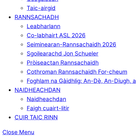
Taic-airgid
RANNSACHADH
Leabharlann
Co-labhairt ASL 2026
Seiminearan-Rannsachaidh 2026
Sgoilearachd Jon Schueler
Pròiseactan Rannsachaidh
Cothroman Rannsachaidh For-cheum
Foghlam na Gàidhlig: An-Dè, An-Diugh, 
NAIDHEACHDAN
Naidheachdan
Faigh cuairt-litir
CUIR TAIC RINN
Close Menu