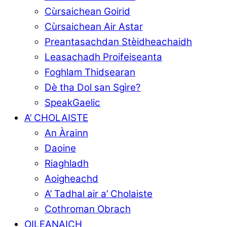
Cùrsaichean Goirid
Cùrsaichean Air Astar
Preantasachdan Stèidheachaidh
Leasachadh Proifeiseanta
Foghlam Thidsearan
Dè tha Dol san Sgìre?
SpeakGaelic
A’ CHOLAISTE
An Àrainn
Daoine
Riaghladh
Aoigheachd
A’ Tadhal air a’ Cholaiste
Cothroman Obrach
OILEANAICH