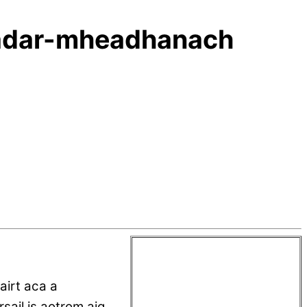
(Eadar-mheadhanach
irt aca a
sail is aotrom aig