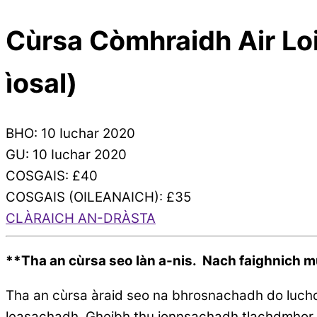
Cùrsa Còmhraidh Air Lo
ìosal)
BHO: 10 Iuchar 2020
GU: 10 Iuchar 2020
COSGAIS: £40
COSGAIS (OILEANAICH): £35
CLÀRAICH AN-DRÀSTA
**Tha an cùrsa seo làn a-nis. Nach faighnich m
Tha an cùrsa àraid seo na bhrosnachadh do luchd
leasachadh. Gheibh thu ionnsachadh tlachdmhor is 