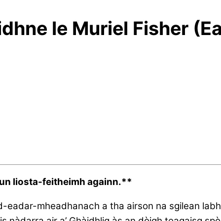
idhne le Muriel Fisher 
un liosta-feitheimh againn.**
-eadar-mheadhanach a tha airson na sgilean labha
nàdarra air a’ Ghàidhlig às an dòigh teagaisg spòr