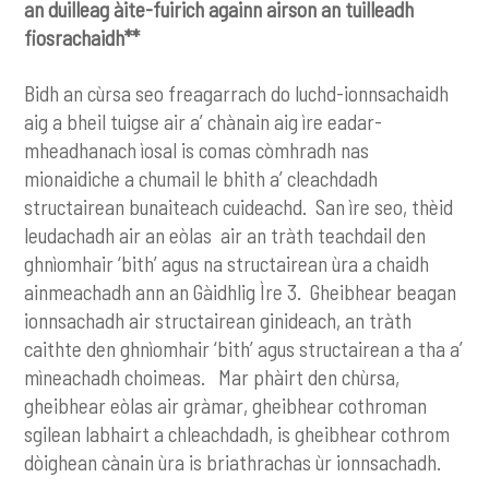
an duilleag àite-fuirich againn airson an tuilleadh
fiosrachaidh**
Bidh an cùrsa seo freagarrach do luchd-ionnsachaidh
aig a bheil tuigse air a’ chànain aig ìre eadar-
mheadhanach ìosal is comas còmhradh nas
mionaidiche a chumail le bhith a’ cleachdadh
structairean bunaiteach cuideachd. San ìre seo, thèid
leudachadh air an eòlas air an tràth teachdail den
ghnìomhair ‘bith’ agus na structairean ùra a chaidh
ainmeachadh ann an Gàidhlig Ìre 3. Gheibhear beagan
ionnsachadh air structairean ginideach, an tràth
caithte den ghnìomhair ‘bith’ agus structairean a tha a’
mìneachadh choimeas. Mar phàirt den chùrsa,
gheibhear eòlas air gràmar, gheibhear cothroman
sgilean labhairt a chleachdadh, is gheibhear cothrom
dòighean cànain ùra is briathrachas ùr ionnsachadh.