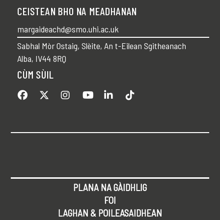
CEISTEAN BHO NA MEADHANAN
margaideachd@smo.uhi.ac.uk
Sabhal Mòr Ostaig, Slèite, An t-Eilean Sgitheanach
Alba, IV44 8RQ
CÙM SÙIL
PLANA NA GÀIDHLIG
FOI
LAGHAN & POILEASAIDHEAN