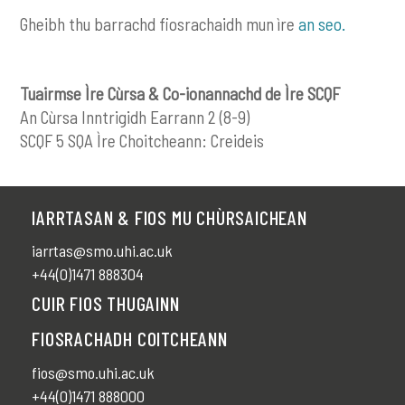
Gheibh thu barrachd fiosrachaidh mun ìre
an seo.
Tuairmse Ìre Cùrsa & Co-ionannachd de Ìre SCQF
An Cùrsa Inntrigidh Earrann 2 (8-9)
SCQF 5 SQA Ìre Choitcheann: Creideis
IARRTASAN & FIOS MU CHÙRSAICHEAN
iarrtas@smo.uhi.ac.uk
+44(0)1471 888304
CUIR FIOS THUGAINN
FIOSRACHADH COITCHEANN
fios@smo.uhi.ac.uk
+44(0)1471 888000