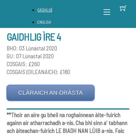
Skip
B
Back
Menu
GÀIDHLIG
to
To
content
Top
ENGLISH
GAIDHLIG ÌRE 4
BHO: 03 Lùnastal 2020
GU: 07 Lùnastal 2020
COSGAIS: £260
COSGAIS (OILEANAICH): £180
CLÀRAICH AN-DRÀSTA
**Thoir an aire gu bheil na roghainnean àite-fuirich
againn air atharrachadh a-nis. Cha bhi sinn a’ tabhann
ach àiteachan-fuirich LE BIADH NAN LÙIB a-nis. Faic