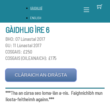
Skip
B
Back
Menu
GÀIDHLIG
to
To
content
Top
ENGLISH
GÀIDHLIG ÌRE 6
BHO: 07 Lùnastal 2017
GU: 11 Lùnastal 2017
COSGAIS: £250
COSGAIS (OILEANAICH): £175
CLÀRAICH AN-DRÀSTA
***Tha an cùrsa seo loma-làn a-nis. Faighnichibh mun
liosta-feitheimh againn.***