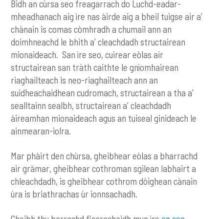
Bidh an cùrsa seo freagarrach do Luchd-eadar-
mheadhanach aig ìre nas àirde aig a bheil tuigse air a’
chànain is comas còmhradh a chumail ann an
doimhneachd le bhith a’ cleachdadh structairean
mionaideach. San ìre seo, cuirear eòlas air
structairean san tràth caithte le gnìomhairean
riaghailteach is neo-riaghailteach ann an
suidheachaidhean cudromach, structairean a tha a’
sealltainn sealbh, structairean a’ cleachdadh
àireamhan mionaideach agus an tuiseal ginideach le
ainmearan-iolra.
Mar phàirt den chùrsa, gheibhear eòlas a bharrachd
air gràmar, gheibhear cothroman sgilean labhairt a
chleachdadh, is gheibhear cothrom dòighean cànain
ùra is briathrachas ùr ionnsachadh.
Gheibh thu barrachd fiosrachaidh mun ìre
an seo.