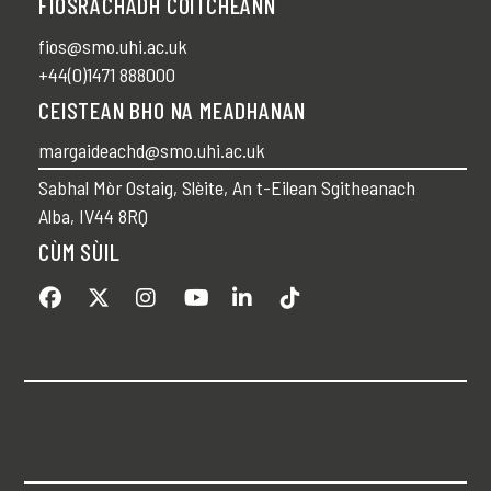
FIOSRACHADH COITCHEANN
fios@smo.uhi.ac.uk
+44(0)1471 888000
CEISTEAN BHO NA MEADHANAN
margaideachd@smo.uhi.ac.uk
Sabhal Mòr Ostaig, Slèite, An t-Eilean Sgitheanach
Alba, IV44 8RQ
CÙM SÙIL