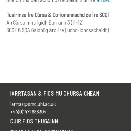
Tuairmse Ìre Cùrsa & Co-ionannachd de Ìre SCQF
An Cùrsa Inntrigidh Earrann 3 (11-12)
SCQF 6 SQA Gàidhlig àrd-ìre (luchd-ionnsachaidh)
IARRTASAN & FIOS MU CHÙRSAICHEAN
iarrtas@smo.uhi.ac.uk
+44(0)1471 888304
CUIR FIOS THUGAINN