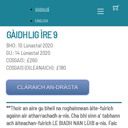
Skip
B
Back
Menu
GÀIDHLIG
to
To
content
Top
ENGLISH
GÀIDHLIG ÌRE 9
BHO: 10 Lùnastal 2020
GU: 14 Lùnastal 2020
COSGAIS: £260
COSGAIS (OILEANAICH): £180
CLÀRAICH AN-DRÀSTA
**Thoir an aire gu bheil na roghainnean àite-fuirich
againn air atharrachadh a-nis. Cha bhi sinn a’ tabhann
ach àiteachan-fuirich LE BIADH NAN LÙIB a-nis. Faic