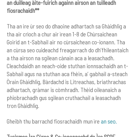
an duilleag àite-fuirich againn airson an tuilleadh
fiosrachaidh**
Tha an ìre ùr seo do dhaoine adhartach sa Ghàidhlig a
tha air crìoch a chur air ìrean 1-8 de Chùrsaichean
Goirid an t-Sabhail air no cùrsaichean co-ionann. Tha
an cùrsa seo cuideachd freagarrach do dh’fhileantaich
a tha airson na sgilean cànain aca a leasachadh.
Cleachdaidh an neach-oide stuthan ionnsachaidh an t-
Sabhail agus na stuthan aca fhèin, a’ gabhail a-steach
Òrain Ghàidhlig, Bàrdachd is Litreachas, briathrachas
adhartach, gràmar is còmhradh. Thèid oileanaich a
phiobrachadh gus sgilean cruthachail a leasachadh
tron Ghàidhlig.
Gheibh thu barrachd fiosrachaidh mun ìre
an seo.
Tuairmse Ìre Cùrsa & Co-ionannachd de Ìre SCQF