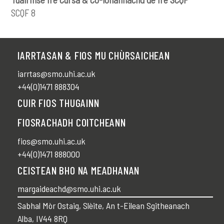
SCQF 8
IARRTASAN & FIOS MU CHÙRSAICHEAN
iarrtas@smo.uhi.ac.uk
+44(0)1471 888304
CUIR FIOS THUGAINN
FIOSRACHADH COITCHEANN
fios@smo.uhi.ac.uk
+44(0)1471 888000
CEISTEAN BHO NA MEADHANAN
margaideachd@smo.uhi.ac.uk
Sabhal Mòr Ostaig, Slèite, An t-Eilean Sgitheanach
Alba, IV44 8RQ