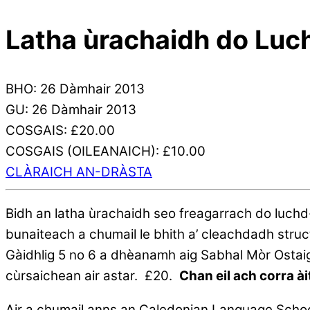
Latha ùrachaidh do Luc
BHO: 26 Dàmhair 2013
GU: 26 Dàmhair 2013
COSGAIS: £20.00
COSGAIS (OILEANAICH): £10.00
CLÀRAICH AN-DRÀSTA
Bidh an latha ùrachaidh seo freagarrach do luchd
bunaiteach a chumail le bhith a’ cleachdadh struc
Gàidhlig 5 no 6 a dhèanamh aig Sabhal Mòr Ostaig 
cùrsaichean air astar. £20.
Chan eil ach corra ài
Air a chumail anns an Caledonian Language Scho