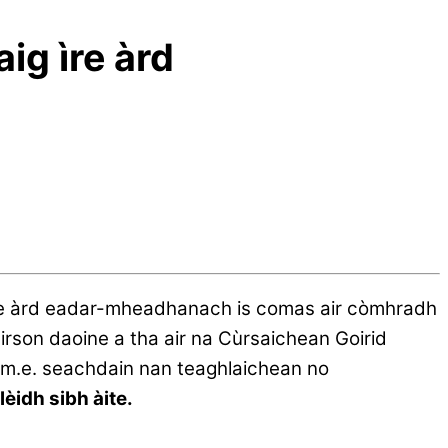
g ìre àrd
g ìre àrd eadar-mheadhanach is comas air còmhradh
irson daoine a tha air na Cùrsaichean Goirid
e, m.e. seachdain nan teaghlaichean no
lèidh sibh àite.