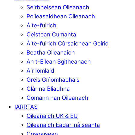
Seirbheisean Oileanach
Poileasaidhean Oileanach
Àite-fuirich
Ceistean Cumanta
Àite-fuirich Cùrsaichean Goirid
Beatha Oileanaich
An t-Eilean Sgitheanach
Air Iomlaid
Greis Gnìomhachais
Clàr na Bliadhna
Comann nan Oileanach
IARRTAS
Oileanaich UK & EU
Oileanaich Eadar-nàiseanta
Cosgaisean