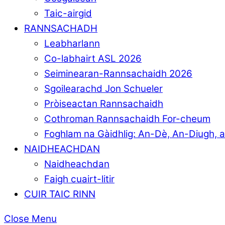
Taic-airgid
RANNSACHADH
Leabharlann
Co-labhairt ASL 2026
Seiminearan-Rannsachaidh 2026
Sgoilearachd Jon Schueler
Pròiseactan Rannsachaidh
Cothroman Rannsachaidh For-cheum
Foghlam na Gàidhlig: An-Dè, An-Diugh, 
NAIDHEACHDAN
Naidheachdan
Faigh cuairt-litir
CUIR TAIC RINN
Close Menu