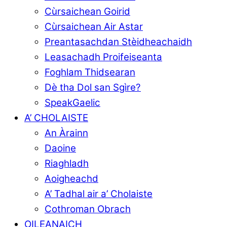
Cùrsaichean Goirid
Cùrsaichean Air Astar
Preantasachdan Stèidheachaidh
Leasachadh Proifeiseanta
Foghlam Thidsearan
Dè tha Dol san Sgìre?
SpeakGaelic
A’ CHOLAISTE
An Àrainn
Daoine
Riaghladh
Aoigheachd
A’ Tadhal air a’ Cholaiste
Cothroman Obrach
OILEANAICH