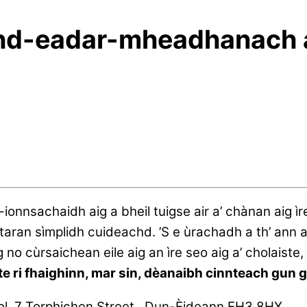
hd-eadar-mheadhanach ai
-ionnsachaidh aig a bheil tuigse air a’ chànan ai
taran sìmplidh cuideachd. ’S e ùrachadh a th’ ann a
no cùrsaichean eile aig an ìre seo aig a’ cholaist
te ri fhaighinn, mar sin, dèanaibh cinnteach gun g
ol, 7 Torphichen Street , Dun-Èideann EH3 8HX