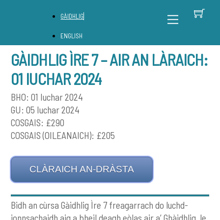
Skip
B
Back
Menu
GÀIDHLIG
to
To
content
Top
ENGLISH
GÀIDHLIG ÌRE 7 – AIR AN LÀRAICH:
01 IUCHAR 2024
BHO: 01 Iuchar 2024
GU: 05 Iuchar 2024
COSGAIS: £290
COSGAIS (OILEANAICH): £205
CLÀRAICH AN-DRÀSTA
Bidh an cùrsa Gàidhlig Ìre 7 freagarrach do luchd-
ionnsachaidh aig a bheil deagh eòlas air a’ Ghàidhlig, le