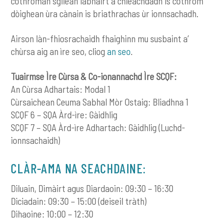
cothroman sgilean labhairt a chleachdadh is cothrom
dòighean ùra cànain is briathrachas ùr ionnsachadh.
Airson làn-fhiosrachaidh fhaighinn mu susbaint a’
chùrsa aig an ìre seo, cliog
an seo
.
Tuairmse Ìre Cùrsa & Co-ionannachd Ìre SCQF:
An Cùrsa Adhartais: Modal 1
Cùrsaichean Ceuma Sabhal Mòr Ostaig: Bliadhna 1
SCQF 6 – SQA Àrd-ìre: Gàidhlig
SCQF 7 – SQA Àrd-ìre Adhartach: Gàidhlig (Luchd-
ionnsachaidh)
CLÀR-AMA NA SEACHDAINE:
Diluain, Dimàirt agus Diardaoin: 09:30 – 16:30
Diciadain: 09:30 – 15:00 (deiseil tràth)
Dihaoine: 10:00 – 12:30