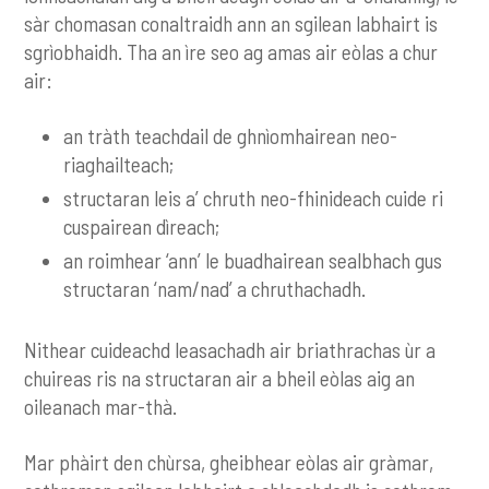
sàr chomasan conaltraidh ann an sgilean labhairt is
sgrìobhaidh. Tha an ìre seo ag amas air eòlas a chur
air:
an tràth teachdail de ghnìomhairean neo-
riaghailteach;
structaran leis a’ chruth neo-fhinideach cuide ri
cuspairean dìreach;
an roimhear ‘ann’ le buadhairean sealbhach gus
structaran ‘nam/nad’ a chruthachadh.
Nithear cuideachd leasachadh air briathrachas ùr a
chuireas ris na structaran air a bheil eòlas aig an
oileanach mar-thà.
Mar phàirt den chùrsa, gheibhear eòlas air gràmar,