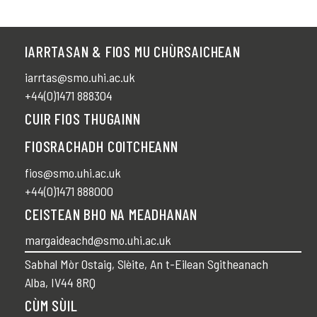
IARRTASAN & FIOS MU CHÙRSAICHEAN
iarrtas@smo.uhi.ac.uk
+44(0)1471 888304
CUIR FIOS THUGAINN
FIOSRACHADH COITCHEANN
fios@smo.uhi.ac.uk
+44(0)1471 888000
CEISTEAN BHO NA MEADHANAN
margaideachd@smo.uhi.ac.uk
Sabhal Mòr Ostaig, Slèite, An t-Eilean Sgitheanach
Alba, IV44 8RQ
CÙM SÙIL