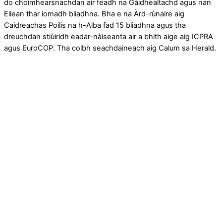
do choimhearsnachdan air feadh na Gàidhealtachd agus nan
Eilean thar iomadh bliadhna. Bha e na Àrd-rùnaire aig
Caidreachas Poilis na h-Alba fad 15 bliadhna agus tha
dreuchdan stiùiridh eadar-nàiseanta air a bhith aige aig ICPRA
agus EuroCOP. Tha colbh seachdaineach aig Calum sa Herald.