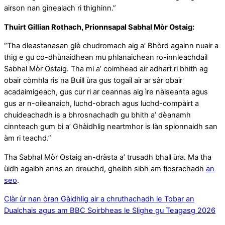
airson nan ginealach ri thighinn.”
Thuirt Gillian Rothach, Prionnsapal Sabhal Mòr Ostaig:
“Tha dleastanasan glè chudromach aig a’ Bhòrd againn nuair a
thig e gu co-dhùnaidhean mu phlanaichean ro-innleachdail
Sabhal Mòr Ostaig. Tha mi a’ coimhead air adhart ri bhith ag
obair còmhla ris na Buill ùra gus togail air ar sàr obair
acadaimigeach, gus cur ri ar ceannas aig ìre nàiseanta agus
gus ar n-oileanaich, luchd-obrach agus luchd-compàirt a
chuideachadh is a bhrosnachadh gu bhith a’ dèanamh
cinnteach gum bi a’ Ghàidhlig neartmhor is làn spionnaidh san
àm ri teachd.”
Tha Sabhal Mòr Ostaig an-dràsta a’ trusadh bhall ùra. Ma tha
ùidh agaibh anns an dreuchd, gheibh sibh am fiosrachadh
an
seo
.
Clàr ùr nan òran Gàidhlig air a chruthachadh le Tobar an
Dualchais agus am BBC
Soirbheas le Slighe gu Teagasg 2026