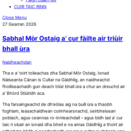
CUIR TAIC RINN
Close Menu
27 Gearran 2026
Sabhal Mòr Ostaig a’ cur fàilte air triùir
bhall ùra
Naidheachdan
Tha e a’ toirt toileachas dha Sabhal Mòr Ostaig, Ionad
Nàiseanta Cànan is Cultar na Gàidhlig, an naidheachd
fhoillseachadh gun deach triùir bhall ùra a chur an dreuchd air
a’ Bhòrd Stiùiridh aca.
Tha farsaingeachd de dh’eòlas aig na buill ùra a thaobh
foghlam, leasachaidhean coimhearsnachd, seirbheisean
poblach, agus ceannas ro-innleachdail – agus bidh iad a’ cur
taic ri obair an ionaid dha bheil e na amas Gàidhlig a thoirt air