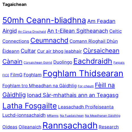
Tagaichean
50mh Ceann-bliadhna
Am Feadan
Airgid
An t-Eilean Sgitheanach
Celtic
An Cùrsa Drochaid
Ceumnachd
Connections
Comann Rìoghail Dhùn
Cùrsaichean
Cultar
Èideann
Cur air bhog leabhair
Eachdraidh
Cànain
Duolingo
Cùrsaichean Goirid
Farpais
Foghlam Thidsearan
FilmG
Foghlam
FICE
Fèill na
Foghlam tro Mheadhan na Gàidhlig
For-cheum
Gàidhlig
Ionad Sàr-mhathais ann an Teagasg
Latha Fosgailte
Leasachadh Proifeiseanta
Luchd-ionnsachaidh
MRanns
Na Fuadaichean
Na Meadhanan Gàidhlig
Rannsachadh
Oideas
Oileanaich
Research