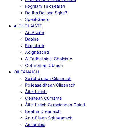
Foghlam Thidsearan
Dè tha Dol san Sgìre?
SpeakGaelic
A’ CHOLAISTE
An Àrainn
Daoine
Riaghladh
Aoigheachd
A’ Tadhal air a’ Cholaiste
Cothroman Obrach
OILEANAICH
Seirbheisean Oileanach
Poileasaidhean Oileanach
Àite-fuirich
Ceistean Cumanta
Àite-fuirich Cùrsaichean Goirid
Beatha Oileanaich
An t-Eilean Sgitheanach
Air Iomlaid