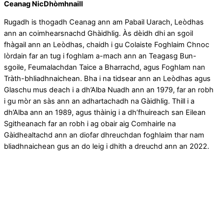
Ceanag NicDhòmhnaill
Rugadh is thogadh Ceanag ann am Pabail Uarach, Leòdhas
ann an coimhearsnachd Ghàidhlig. Às dèidh dhi an sgoil
fhàgail ann an Leòdhas, chaidh i gu Colaiste Foghlaim Chnoc
Iòrdain far an tug i foghlam a-mach ann an Teagasg Bun-
sgoile, Feumalachdan Taice a Bharrachd, agus Foghlam nan
Tràth-bhliadhnaichean. Bha i na tidsear ann an Leòdhas agus
Glaschu mus deach i a dh’Alba Nuadh ann an 1979, far an robh
i gu mòr an sàs ann an adhartachadh na Gàidhlig. Thill i a
dh’Alba ann an 1989, agus thàinig i a dh’fhuireach san Eilean
Sgitheanach far an robh i ag obair aig Comhairle na
Gàidhealtachd ann an diofar dhreuchdan foghlaim thar nam
bliadhnaichean gus an do leig i dhith a dreuchd ann an 2022.