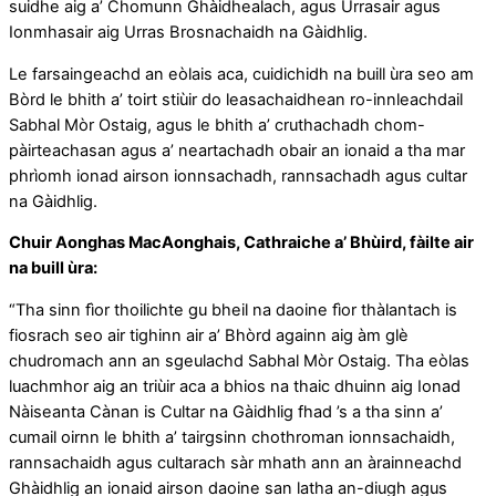
suidhe aig a’ Chomunn Ghàidhealach, agus Urrasair agus
Ionmhasair aig Urras Brosnachaidh na Gàidhlig.
Le farsaingeachd an eòlais aca, cuidichidh na buill ùra seo am
Bòrd le bhith a’ toirt stiùir do leasachaidhean ro-innleachdail
Sabhal Mòr Ostaig, agus le bhith a’ cruthachadh chom-
pàirteachasan agus a’ neartachadh obair an ionaid a tha mar
phrìomh ionad airson ionnsachadh, rannsachadh agus cultar
na Gàidhlig.
Chuir Aonghas MacAonghais, Cathraiche a’ Bhùird, fàilte air
na buill ùra:
“Tha sinn fìor thoilichte gu bheil na daoine fìor thàlantach is
fiosrach seo air tighinn air a’ Bhòrd againn aig àm glè
chudromach ann an sgeulachd Sabhal Mòr Ostaig. Tha eòlas
luachmhor aig an triùir aca a bhios na thaic dhuinn aig Ionad
Nàiseanta Cànan is Cultar na Gàidhlig fhad ’s a tha sinn a’
cumail oirnn le bhith a’ tairgsinn chothroman ionnsachaidh,
rannsachaidh agus cultarach sàr mhath ann an àrainneachd
Ghàidhlig an ionaid airson daoine san latha an-diugh agus