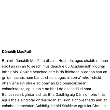
Dànaidh MacRath
Buinidh Dànaidh MacRath dha na Hearadh, agus chaidh e dhan
sgoil an sin an toiseach mus deach e gu Acadamaidh Rìoghail
Inbhir Nis. Chuir e seachad còrr is dà fhichead bliadhna ann an
gnìomhachas nam bancaichean, agus airson a’ mhòr-chuid
dhen ùine sin bha e ag obair an lùib bhancaichean
coimeirsealta, agus tha e na bhall de dh’Institiud nam
Bancairean Ùghdarraichte. Bha Gàidhlig aig Dànaidh bho thùs,
agus tha e air diofar dhreuchdan stiùiridh a choileanadh ann an
coimhearsnachdan Gàidhlig, leithid Stiùiriche agus Iar Cheann-