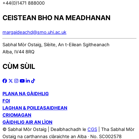
+44(0)1471 888000
CEISTEAN BHO NA MEADHANAN
margaideachd@smo.uhi.ac.uk
Sabhal Mòr Ostaig, Slèite, An t-Eilean Sgitheanach
Alba, IV44 8RQ
CÙM SÙIL
PLANA NA GÀIDHLIG
FOI
LAGHAN & POILEASAIDHEAN
CRIOMAGAN
GÀIDHLIG AIR AN LÌON
© Sabhal Mòr Ostaig | Dealbhachadh le
CGS
| Tha Sabhal Mòr
Ostaig na carthannas clàraichte an Alba · No. SC002578