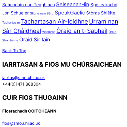
Seiseanan-lìn
Seachdain nan Teaghlach
Sgoilearachd
SpeakGaelic
Jon Schueler
Stòras Shlèite
Slighe nam Bàrd
Tachartasan Air-loidhne
Urram nan
Tachartasan
Sàr Ghàidheal
Òraid an t-Sabhail
Woolaroo
Òraid
Òraid Sir Iain
Shomhairle
Back To Top
IARRTASAN & FIOS MU CHÙRSAICHEAN
iarrtas@smo.uhi.ac.uk
+44(0)1471 888304
CUIR FIOS THUGAINN
Fiosrachadh COITCHEANN
fios@smo.uhi.ac.uk