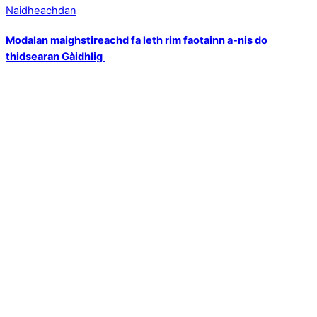
Naidheachdan
Modalan maighstireachd fa leth rim faotainn a-nis do
thidsearan Gàidhlig