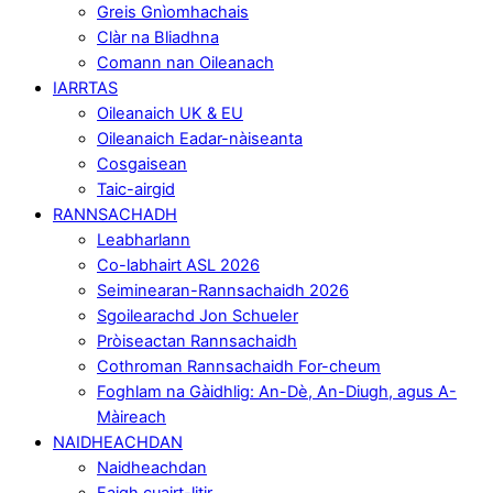
Greis Gnìomhachais
Clàr na Bliadhna
Comann nan Oileanach
IARRTAS
Oileanaich UK & EU
Oileanaich Eadar-nàiseanta
Cosgaisean
Taic-airgid
RANNSACHADH
Leabharlann
Co-labhairt ASL 2026
Seiminearan-Rannsachaidh 2026
Sgoilearachd Jon Schueler
Pròiseactan Rannsachaidh
Cothroman Rannsachaidh For-cheum
Foghlam na Gàidhlig: An-Dè, An-Diugh, agus A-
Màireach
NAIDHEACHDAN
Naidheachdan
Faigh cuairt-litir