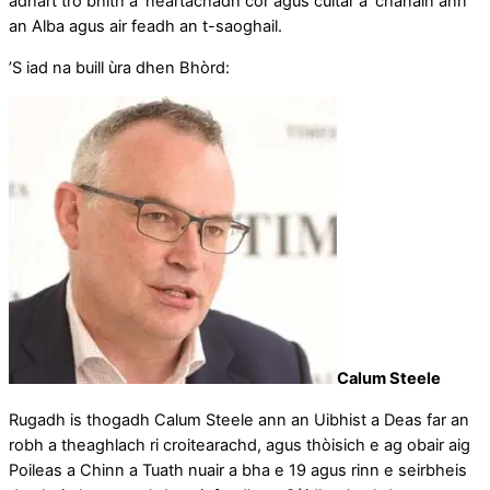
adhart tro bhith a’ neartachadh cor agus cultar a’ chànain ann
an Alba agus air feadh an t-saoghail.
’S iad na buill ùra dhen Bhòrd:
Calum Steele
Rugadh is thogadh Calum Steele ann an Uibhist a Deas far an
robh a theaghlach ri croitearachd, agus thòisich e ag obair aig
Poileas a Chinn a Tuath nuair a bha e 19 agus rinn e seirbheis