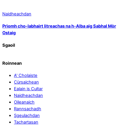
Naidheachdan
Prìomh cho-labhairt litreachas na h-Alba aig Sabhal Mòr
Ostaig
Sgaoil
Roinnean
A' Cholaiste
Cùrsaichean
Ealain is Cultar
Naidheachdan
Oileanaich
Rannsachadh
Sgeulachdan
Tachartasan