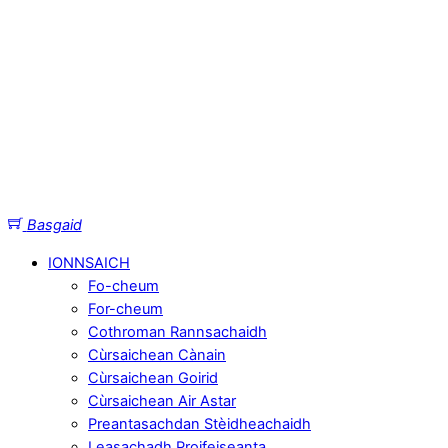
Basgaid
IONNSAICH
Fo-cheum
For-cheum
Cothroman Rannsachaidh
Cùrsaichean Cànain
Cùrsaichean Goirid
Cùrsaichean Air Astar
Preantasachdan Stèidheachaidh
Leasachadh Proifeiseanta