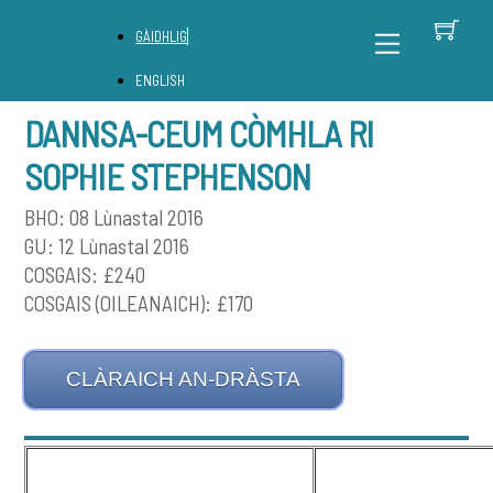
Skip
B
Back
Menu
GÀIDHLIG
to
To
content
Top
ENGLISH
DANNSA-CEUM CÒMHLA RI
SOPHIE STEPHENSON
BHO: 08 Lùnastal 2016
GU: 12 Lùnastal 2016
COSGAIS: £240
COSGAIS (OILEANAICH): £170
CLÀRAICH AN-DRÀSTA