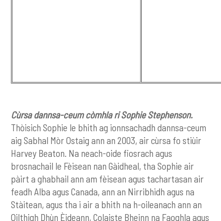
Cùrsa dannsa-ceum còmhla ri Sophie Stephenson.
Thòisich Sophie le bhith ag ionnsachadh dannsa-ceum
aig Sabhal Mòr Ostaig ann an 2003, air cùrsa fo stiùir
Harvey Beaton. Na neach-oide fiosrach agus
brosnachail le Fèisean nan Gàidheal, tha Sophie air
pàirt a ghabhail ann am fèisean agus tachartasan air
feadh Alba agus Canada, ann an Nirribhidh agus na
Stàitean, agus tha i air a bhith na h-oileanach ann an
Oilthigh Dhùn Èideann, Colaiste Bheinn na Faoghla agus