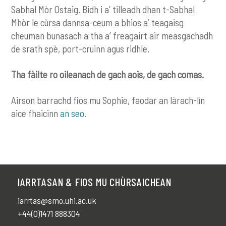
Sabhal Mòr Ostaig. Bidh i a’ tilleadh dhan t-Sabhal
Mhòr le cùrsa dannsa-ceum a bhios a’ teagaisg
cheuman bunasach a tha a’ freagairt air measgachadh
de srath spè, port-cruinn agus ridhle.
Tha fàilte ro oileanach de gach aois, de gach comas.
Airson barrachd fios mu Sophie, faodar an làrach-lìn
aice fhaicinn
an seo
.
IARRTASAN & FIOS MU CHÙRSAICHEAN
iarrtas@smo.uhi.ac.uk
+44(0)1471 888304