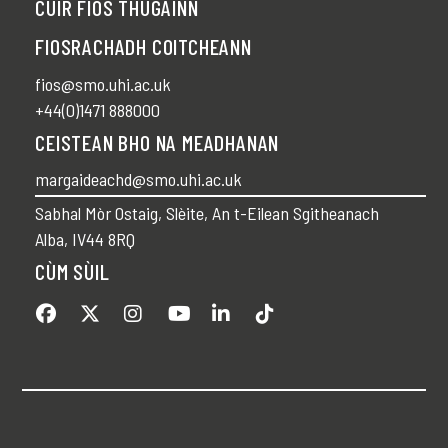
CUIR FIOS THUGAINN
FIOSRACHADH COITCHEANN
fios@smo.uhi.ac.uk
+44(0)1471 888000
CEISTEAN BHO NA MEADHANAN
margaideachd@smo.uhi.ac.uk
Sabhal Mòr Ostaig, Slèite, An t-Eilean Sgitheanach
Alba, IV44 8RQ
CÙM SÙIL