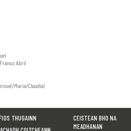
r
uel
Franco Abril
mrose(/Maria/Claudia)
FIOS THUGAINN
CEISTEAN BHO NA
MEADHANAN
RACHADH COITCHEANN