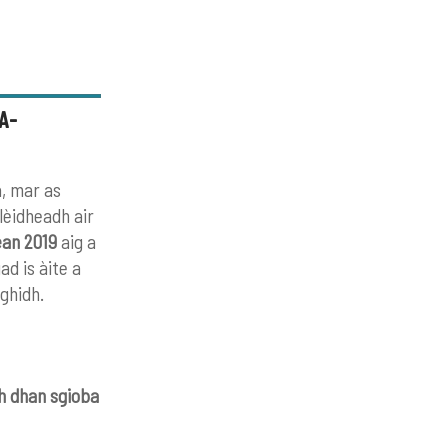
A-
a, mar as
lèidheadh air
ean 2019
aig a
ad is àite a
ghidh.
th dhan sgioba