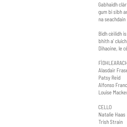
Gabhaidh clàr
gum bi sibh 
na seachdai
Bidh cèilidh i
bhith a’ cluic
Dihaoine, le c
FÌDHLEARAC
Alasdair Fras
Patsy Reid
Alfonso Franc
Louise
CELLO
Natalie Haas
Trish Strain