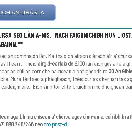
ICH AN-DRÀSTA
ÙRSA SEO LÀN A-NIS. NACH FAIGHNICHIBH MUN LIOST
AGAINN.**
seo an còmhnaidh làn. Ma tha sibh airson clàradh air a’ chùrs
n as fheàrr. Thèid
airgid-èarlais de £100
iarraidh gus àite a gh
thear an dùil an còrr dhe na cìsean a phàigheadh ro
30 An Gibl
che. Mura tèid seo a phàigheadh, thèid cur às dhen iarrtas ag
cuideigin eile. Bidh sinn toilichte bruidhinn mu dhòighean pài
tean agaibh mu chìsean a’ chùrsa agus cinn-ama, cuiribh bra
1471 888 240/246 neo
tro post-d.