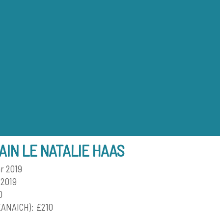
Back
To
Top
IN LE NATALIE HAAS
r 2019
 2019
0
EANAICH): £210