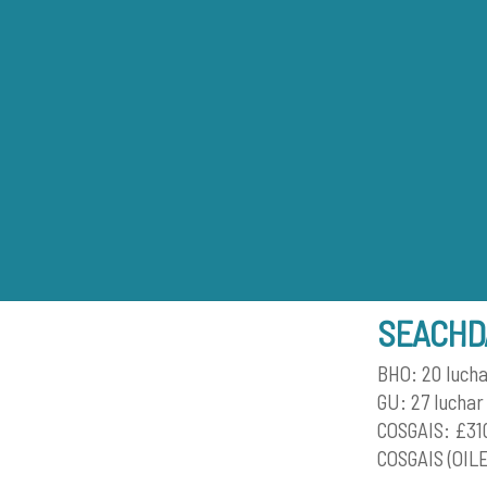
Skip
to
content
SEACHDA
BHO: 20 Iucha
GU: 27 Iuchar
COSGAIS: £31
COSGAIS (OIL