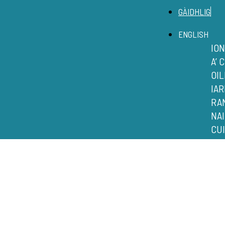
GÀIDHLIG
ENGLISH
IO
A’ 
OI
IAR
RA
NA
CUI