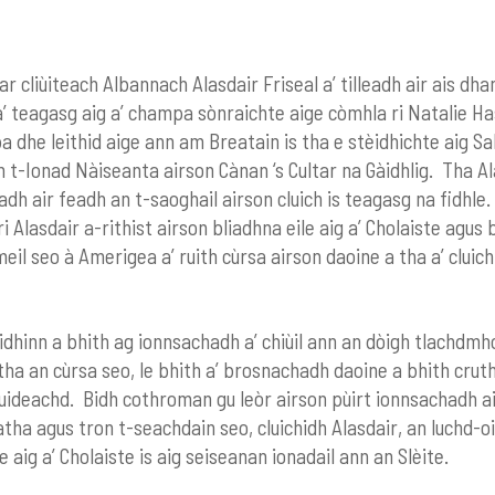
r cliùiteach Albannach Alasdair Friseal a’ tilleadh air ais dha
’ teagasg aig a’ champa sònraichte aige còmhla ri Natalie Ha
 dhe leithid aige ann am Breatain is tha e stèidhichte aig S
 t-Ionad Nàiseanta airson Cànan ‘s Cultar na Gàidhlig. Tha Ala
dh air feadh an t-saoghail airson cluich is teagasg na fidhle.
 Alasdair a-rithist airson bliadhna eile aig a’ Cholaiste agus 
eil seo à Amerigea a’ ruith cùrsa airson daoine a tha a’ cluic
idhinn a bhith ag ionnsachadh a’ chiùil ann an dòigh tlachdmh
tha an cùrsa seo, le bhith a’ brosnachadh daoine a bhith cruth
uideachd. Bidh cothroman gu leòr airson pùirt ionnsachadh a
atha agus tron t-seachdain seo, cluichidh Alasdair, an luchd-o
e aig a’ Cholaiste is aig seiseanan ionadail ann an Slèite.