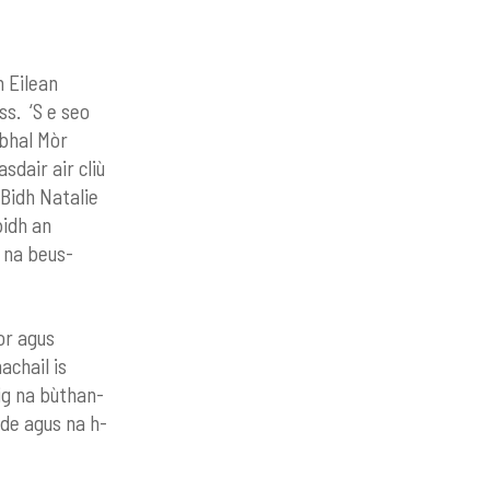
n Eilean
ss. ‘S e seo
abhal Mòr
sdair air cliù
 Bidh Natalie
bidh an
h na beus-
or agus
achail is
ig na bùthan-
ide agus na h-