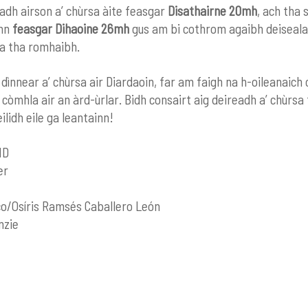
adh airson a’ chùrsa àite feasgar
Disathairne 20mh
, ach tha 
ann
feasgar Dihaoine 26mh
gus am bi cothrom agaibh deiseala
n a tha romhaibh.
s dìnnear a’ chùrsa air Diardaoin, far am faigh na h-oileanaic
h còmhla air an àrd-ùrlar. Bidh consairt aig deireadh a’ chùrsa
èilidh eile ga leantainn!
HD
er
o/Osíris Ramsés Caballero León
 Mackenzie