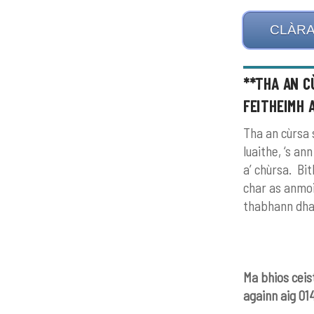
CLÀRA
**THA AN C
FEITHEIMH 
Tha an cùrsa 
luaithe, ‘s an
a’ chùrsa. Bi
char as anmoi
thabhann dha 
Ma bhios ceis
againn aig 0