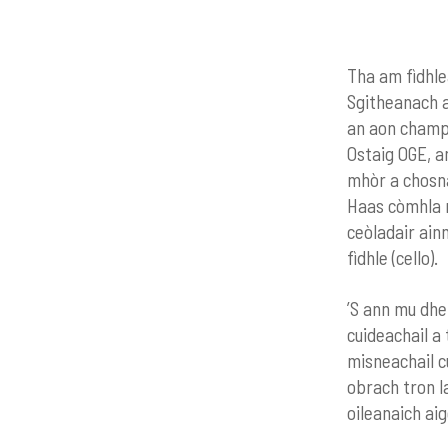
Tha am fìdhlea
Sgitheanach a
an aon champa
Ostaig OGE, an
mhòr a chosna
Haas còmhla ri
ceòladair ainm
fìdhle (cello).
’S ann mu dhe
cuideachail a 
misneachail c
obrach tron l
oileanaich aig