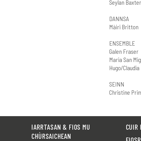
Seylan Baxte
DANNSA
Màiri Britton
ENSEMBLE
Galen Fraser
Maria San Mig
Hugo/Claudia 
SEINN
Christine Pri
IARRTASAN & FIOS MU
CUIR 
CHÙRSAICHEAN
FIOS