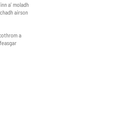
sinn a’ moladh
chadh airson
h cothrom a
 feasgar