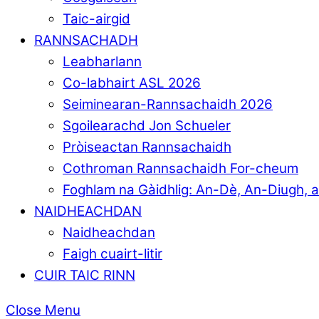
Taic-airgid
RANNSACHADH
Leabharlann
Co-labhairt ASL 2026
Seiminearan-Rannsachaidh 2026
Sgoilearachd Jon Schueler
Pròiseactan Rannsachaidh
Cothroman Rannsachaidh For-cheum
Foghlam na Gàidhlig: An-Dè, An-Diugh, 
NAIDHEACHDAN
Naidheachdan
Faigh cuairt-litir
CUIR TAIC RINN
Close Menu