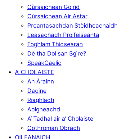
Cùrsaichean Goirid
Cùrsaichean Air Astar
Preantasachdan Stèidheachaidh
Leasachadh Proifeiseanta
Foghlam Thidsearan
Dè tha Dol san Sgìre?
SpeakGaelic
A’ CHOLAISTE
An Àrainn
Daoine
Riaghladh
Aoigheachd
A’ Tadhal air a’ Cholaiste
Cothroman Obrach
OILEANAICH