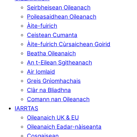
Seirbheisean Oileanach
Poileasaidhean Oileanach
Àite-fuirich
Ceistean Cumanta
Àite-fuirich Cùrsaichean Goirid
Beatha Oileanaich
An t-Eilean Sgitheanach
Air Iomlaid
Greis Gnìomhachais
Clàr na Bliadhna
Comann nan Oileanach
IARRTAS
Oileanaich UK & EU
Oileanaich Eadar-nàiseanta
Cosgaisean