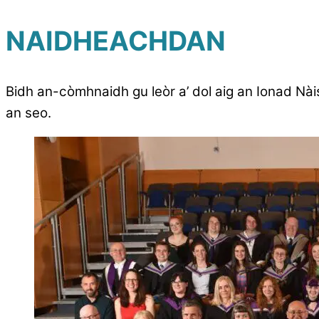
NAIDHEACHDAN
Bidh an-còmhnaidh gu leòr a’ dol aig an Ionad Nài
an seo.